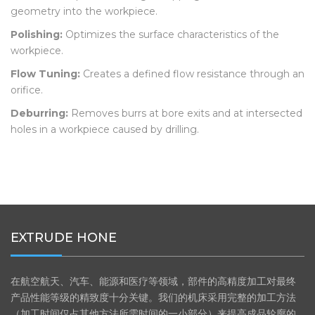
This is accomplished through mapping of the cathode
geometry into the workpiece.
Polishing:
Optimizes the surface characteristics of the
workpiece.
Flow Tuning:
Creates a defined flow resistance through an
orifice.
Deburring:
Removes burrs at bore exits and at intersected
holes in a workpiece caused by drilling.
EXTRUDE HONE
在航空航天、汽车、能源和医疗等领域，部件的高精度加工对最终
产品性能等级的精致度十分关键。我们的机床采用完整的加工方法