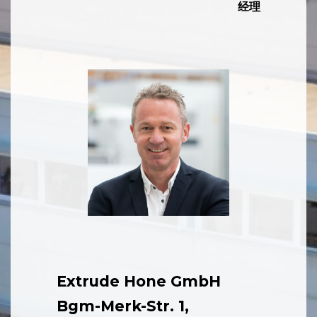
Patrick Matt 欧洲 Holzgünz工厂总
经理
Extrude Hone GmbH