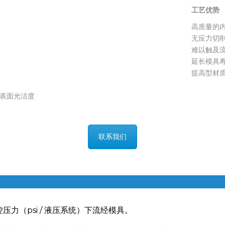
工艺优势
工艺优势
高质量的
无应力切
难以触及
延长模具
提高型材
内表面光洁度
联系我们