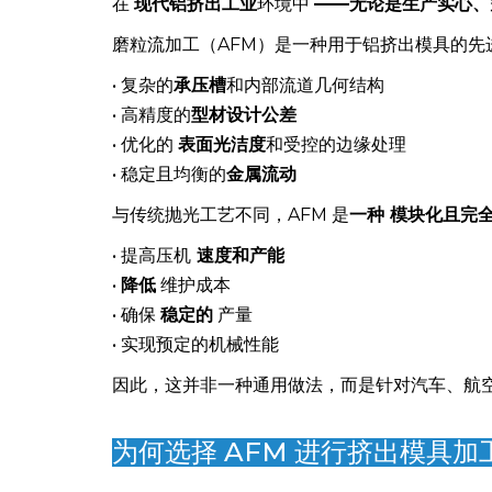
铝挤出工艺
需要极高的精度、受控的金属流动以
在
现代铝挤出工业
环境中
——无论是生产实心、
磨粒流加工（AFM）是一种用于铝挤出模具的先
• 复杂的
承压槽
和内部流道几何结构
• 高精度的
型材设计公差
• 优化的
表面光洁度
和受控的边缘处理
• 稳定且均衡的
金属流动
与传统抛光工艺不同，AFM 是
一种 模块化且完
• 提高压机
速度和产能
•
降低
维护成本
• 确保
稳定的
产量
• 实现预定的机械性能
因此，这并非一种通用做法，而是针对汽车、航