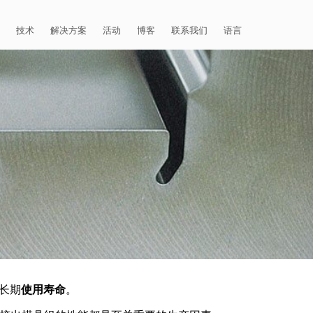
X
访问我们的虚拟展馆。
技术
解决方案
活动
博客
联系我们
语言
E®
车
AFM（磨粒流加工）
固定设备
易趋宏 (EXTRUDE HONE)（上海）
全球销售团队
英语
有限公司 – 中国
天航空
MICROFLOW
签约门店
全球代理商
法文
易趋宏 (EXTRUDE HONE) K.K.
MISATO – 日本
源
TEM（热能加工）
售后市场
德语
封闭式叶轮精加工
易趋宏 (EXTRUDE HONE) INDIA
疗器械精加工
ECM（电解加工）
磨料
意大利文
膝关节植入物
PVT LDT- 印度
具挤压
动态电解加工
阴极
日本
脊柱植入物
铝型材挤出
易趋宏 (EXTRUDE HONE) LLC –
IRWIN PA – 美国
体动力
去毛刺
工程设计
抛光
色谱管
塑料挤出模具
流体阀组件去毛刺