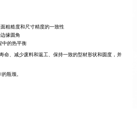
，取代了这种变数较大的操作。
过模具时的
精确路径移动
， 100% 覆盖内部表面，包括难
表面粗糙度和尺寸精度的一致性
的边缘圆角
程中的热平衡
具寿命、减少废料和返工、保持一致的型材形状和圆度，并
作的瓶颈。