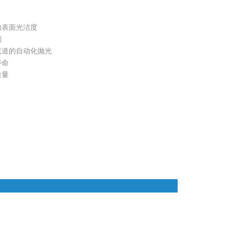
内表面光洁度
削
流道的自动化抛光
寿命
质量