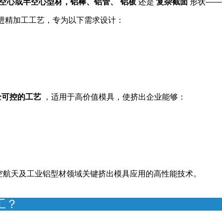
火
及完美的表面光洁度，以确保尺寸精度、产品质量和
挤出模具
的
空心或半空心型材，铝棒、铝管、 铝板
还是
复杂截面
形状——
进精加工工艺，专为以下需求设计：
全可控的工艺
，适用于高价值模具，使挤出企业能够：
空航天及工业铝型材领域关键挤出模具应用的高性能技术。