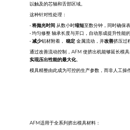
AFM 通过液压控制、可重复且数据驱动的工艺
粘弹性研磨介质 沿着热铝坯 在容器内被推杆推
以触及的芯轴和舌部区域。
这种针对性处理：
•
将抛光时间
从数小时
缩短
至数分钟，同时确保
• 均匀修整 轴承长度与开口，自动形成提升性能
•
减少
铝材附着，
稳定
金属流动，并
改善
挤压过
通过改善流动控制，AFM 使挤出机能够延长模
实现压出性能的最大化
。
模具精整由此成为可控的生产参数，而非人工操