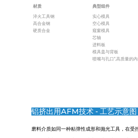
AFM适用于全系列挤出模具材料：
材质
典型组件
材质
典型组件
淬火工具钢
实心模具
高合金钢
空心模具
硬质合金
窥窗模具
芯轴
进料板
模具盖与背板
喷嘴与孔口",高质量的
铝挤出用AFM技术 - 工艺示意图