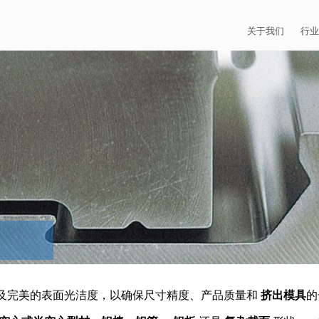
开始您的“旅程“！
关于我们
行业
EXTRUDE HON
汽
麦迪逊工业公司
航
证书
能
招贤纳士
医
模
流