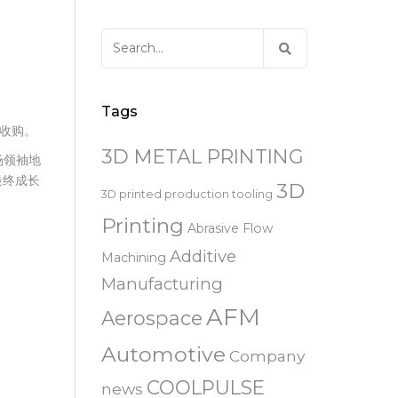
易趋宏 (EXTRUDE HONE)
器
EXTRUDE HONE 为 3D 打印金属部
离子块
火器去毛刺
RIVERSIDE – CALIFORNIA – 美国
件提供最佳解
压片机模具
枪管膛线
Search
易趋宏 (EXTRUDE HONE)
白皮书图书馆
for:
STERLING HEIGHTS – 美国
来自于EXTRUDE HONE公司的机床
易趋宏 (EXTRUDE HONE) HUNTLEY
Tags
– 美国
务的收购。
3D METAL PRINTING
场领袖地
易趋宏 (EXTRUDE HONE) MILTON
最终成长
KEYNES – 英国
3D
3D printed production tooling
Printing
Abrasive Flow
易趋宏 (EXTRUDE HONE)
HOLZGUNZ- 德 国
Additive
Machining
Manufacturing
易趋宏 (EXTRUDE HONE) –
AFM
FRANCE – 法国
Aerospace
Automotive
Company
易趋宏 (EXTRUDE HONE) – ITALIA