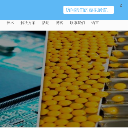
X
访问我们的虚拟展馆。
技术
解决方案
活动
博客
联系我们
语言
E®
车
AFM（磨粒流加工）
固定设备
易趋宏 (EXTRUDE HONE)（上海）
全球销售团队
英语
有限公司 – 中国
天航空
MICROFLOW
签约门店
全球代理商
法文
易趋宏 (EXTRUDE HONE) K.K.
MISATO – 日本
源
TEM（热能加工）
售后市场
德语
封闭式叶轮精加工
易趋宏 (EXTRUDE HONE) INDIA
疗器械精加工
ECM（电解加工）
磨料
意大利文
膝关节植入物
PVT LDT- 印度
具挤压
动态电解加工
阴极
日本
脊柱植入物
铝型材挤出
易趋宏 (EXTRUDE HONE) LLC –
IRWIN PA – 美国
体动力
去毛刺
工程设计
抛光
色谱管
塑料挤出模具
流体阀组件去毛刺