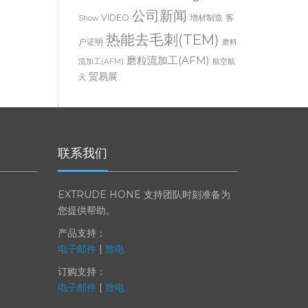
Thermal Deburring
Trade
公司新闻
VIDEO
增材制造
客
Show
热能去毛刺(TEM)
户证明
磨料
磨粒流加工(AFM)
流加工(AFM)
航空航
贸易展
天
联系我们
EXTRUDE HONE 支持团队时刻准备为
您提供帮助。
产品支持：
电子邮件
|
致电
订购支持：