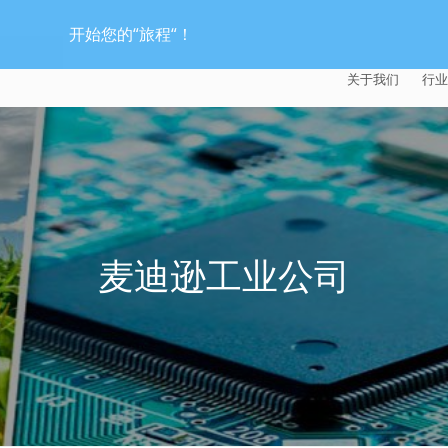
开始您的“旅程“！
关于我们
行业
EXTRUDE HON
汽
麦迪逊工业公司
航
证书
能
麦迪逊工业公司
招贤纳士
医
模
流