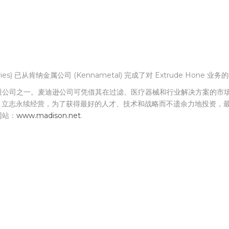
火
stries) 已从肯纳金属公司 (Kennametal) 完成了对 Extrude Hone 业
股公司之一。麦迪逊公司可凭借其在过滤、医疗器械和行业解决方案的市
 年，立志永续经营，为了获得最好的人才、技术和战略而不遗余力地投资，
网站：
www.madison.net
.