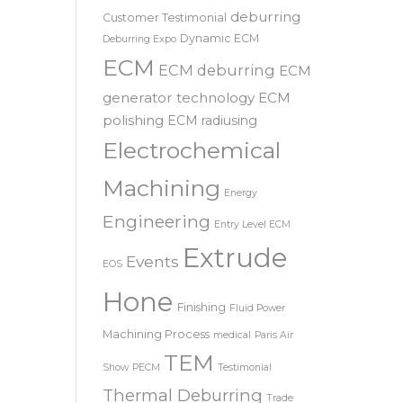
SRL – 意大利
COOLPULSE
news
deburring
Customer Testimonial
Dynamic ECM
Deburring Expo
ECM
ECM deburring
ECM
generator technology
ECM
polishing
ECM radiusing
Electrochemical
Machining
Energy
Engineering
Entry Level ECM
Extrude
Events
EOS
Hone
Finishing
Fluid Power
Machining Process
medical
Paris Air
TEM
Show
PECM
Testimonial