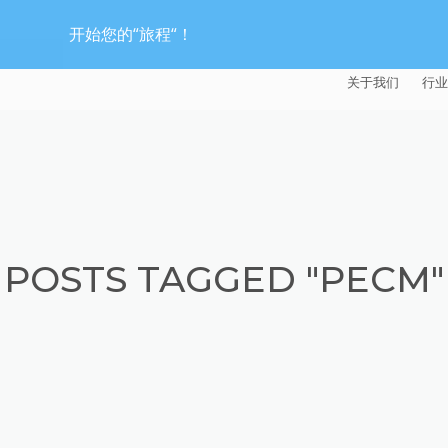
开始您的“旅程“！
关于我们
行业
EXTRUDE HON
汽
麦迪逊工业公司
航
证书
能
POSTS TAGGED "PECM"
招贤纳士
医
模
流