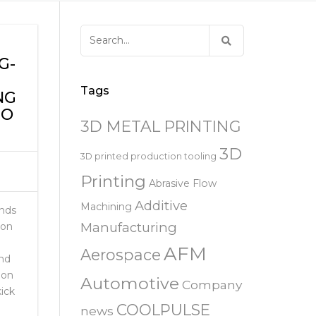
易趋宏 (EXTRUDE HONE)
器
EXTRUDE HONE 为 3D 打印金属部
离子块
火器去毛刺
RIVERSIDE – CALIFORNIA – 美国
件提供最佳解
压片机模具
枪管膛线
Search
易趋宏 (EXTRUDE HONE)
白皮书图书馆
for:
STERLING HEIGHTS – 美国
G-
来自于EXTRUDE HONE公司的机床
易趋宏 (EXTRUDE HONE) HUNTLEY
Tags
NG
– 美国
TO
3D METAL PRINTING
易趋宏 (EXTRUDE HONE) MILTON
KEYNES – 英国
3D
3D printed production tooling
Printing
Abrasive Flow
易趋宏 (EXTRUDE HONE)
HOLZGUNZ- 德 国
Additive
Machining
ands
Manufacturing
ion
易趋宏 (EXTRUDE HONE) –
AFM
FRANCE – 法国
Aerospace
nd
 on
Automotive
Company
易趋宏 (EXTRUDE HONE) – ITALIA
ick