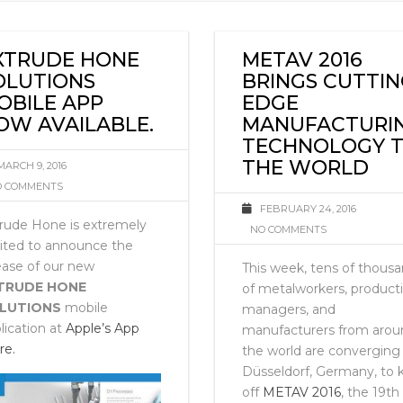
火
XTRUDE HONE
METAV 2016
OLUTIONS
BRINGS CUTTIN
OBILE APP
EDGE
OW AVAILABLE.
MANUFACTURI
TECHNOLOGY 
THE WORLD
MARCH 9, 2016
 COMMENTS
FEBRUARY 24, 2016
rude Hone is extremely
NO COMMENTS
ited to announce the
ease of our new
This week, tens of thous
TRUDE HONE
of metalworkers, product
LUTIONS
mobile
managers, and
lication at
Apple’s App
manufacturers from arou
re.
the world are converging
Düsseldorf, Germany, to k