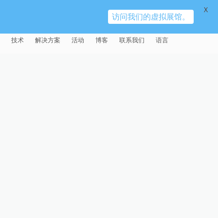
X
访问我们的虚拟展馆。
技术
解决方案
活动
博客
联系我们
语言
E®
车
AFM（磨粒流加工）
固定设备
易趋宏 (EXTRUDE HONE)（上海）
全球销售团队
英语
有限公司 – 中国
天航空
MICROFLOW
签约门店
全球代理商
法文
易趋宏 (EXTRUDE HONE) K.K.
MISATO – 日本
源
TEM（热能加工）
售后市场
德语
封闭式叶轮精加工
易趋宏 (EXTRUDE HONE) INDIA
疗器械精加工
ECM（电解加工）
磨料
意大利文
膝关节植入物
PVT LDT- 印度
具挤压
动态电解加工
阴极
日本
脊柱植入物
铝型材挤出
易趋宏 (EXTRUDE HONE) LLC –
IRWIN PA – 美国
体动力
去毛刺
工程设计
抛光
色谱管
塑料挤出模具
流体阀组件去毛刺