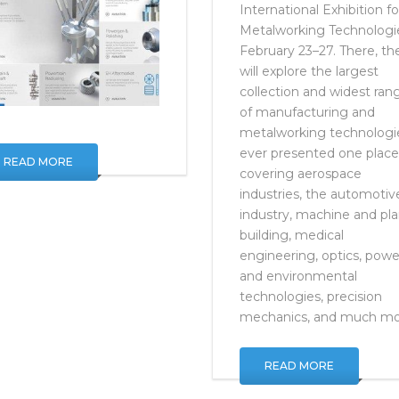
off
METAV 2016
, the 19th
International Exhibition fo
Metalworking Technologi
February 23–27. There, th
will explore the largest
collection and widest ran
of manufacturing and
metalworking technologi
ever presented one place
READ MORE
covering aerospace
industries, the automotiv
industry, machine and pla
building, medical
engineering, optics, powe
and environmental
technologies, precision
mechanics, and much mo
READ MORE