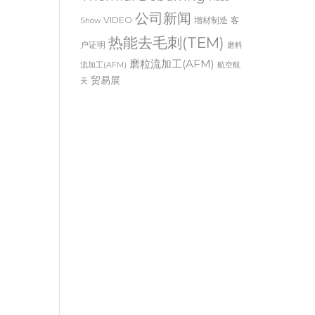
Thermal Deburring
Trade
公司新闻
VIDEO
增材制造
客
Show
热能去毛刺(TEM)
户证明
磨料
磨粒流加工(AFM)
流加工(AFM)
航空航
贸易展
天