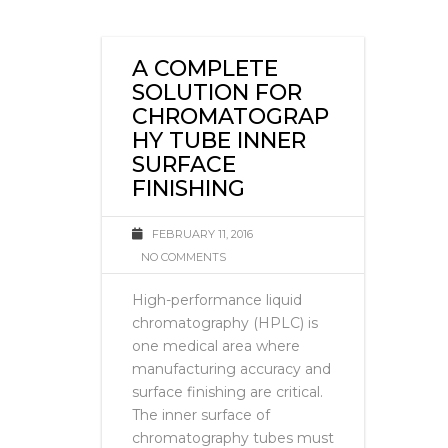
A COMPLETE
SOLUTION FOR
CHROMATOGRAP
HY TUBE INNER
SURFACE
FINISHING
FEBRUARY 11, 2016
NO COMMENTS
High-performance liquid
chromatography (HPLC) is
one medical area where
manufacturing accuracy and
surface finishing are critical.
The inner surface of