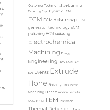
SRL – 意大利
COOLPULSE
news
r
deburring
Customer Testimonial
es,
Dynamic ECM
Deburring Expo
ey
ECM
ECM deburring
ECM
ge
generator technology
ECM
polishing
ECM radiusing
es
Electrochemical
,
Machining
e
Energy
nt
Engineering
Entry Level ECM
Extrude
r
Events
EOS
Hone
Finishing
Fluid Power
re.
Machining Process
medical
Paris Air
TEM
Show
PECM
Testimonial