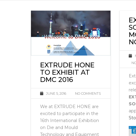
E
S
M
N
NO
EXTRUDE HONE
TO EXHIBIT AT
Ext
DMC 2016
exc
rel
JUNE 5, 2016
NO COMMENTS
EX
SO
We at EXTRUDE HONE are
app
excited to participate in the
Sto
16th International Exhibition