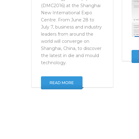
on Die and Mould
Technology and Equipment
(DMC2016) at the Shanghai
New International Expo
Centre. From June 28 to
July 7, business and industry
leaders from around the
world will converge on
Shanghai, China, to discover
the latest in die and mould
technology.
READ MORE