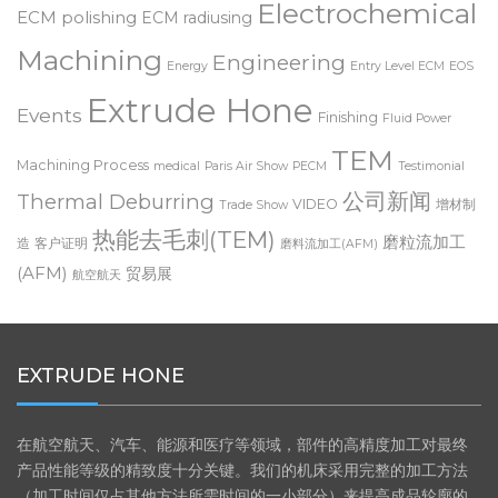
Electrochemical
ECM polishing
ECM radiusing
Machining
Engineering
Energy
Entry Level ECM
EOS
Extrude Hone
Events
Finishing
Fluid Power
TEM
Machining Process
medical
Paris Air Show
PECM
Testimonial
公司新闻
Thermal Deburring
VIDEO
增材制
Trade Show
热能去毛刺(TEM)
磨粒流加工
造
客户证明
磨料流加工(AFM)
(AFM)
贸易展
航空航天
EXTRUDE HONE
在航空航天、汽车、能源和医疗等领域，部件的高精度加工对最终
产品性能等级的精致度十分关键。我们的机床采用完整的加工方法