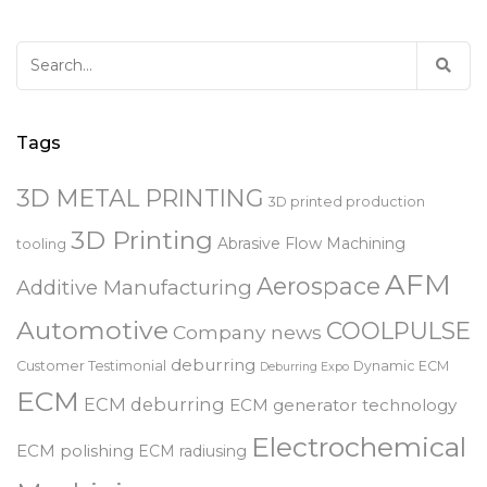
Search
for:
Tags
3D METAL PRINTING
3D printed production
3D Printing
Abrasive Flow Machining
tooling
AFM
Aerospace
Additive Manufacturing
Automotive
COOLPULSE
Company news
deburring
Customer Testimonial
Dynamic ECM
Deburring Expo
ECM
ECM deburring
ECM generator technology
Electrochemical
ECM polishing
ECM radiusing