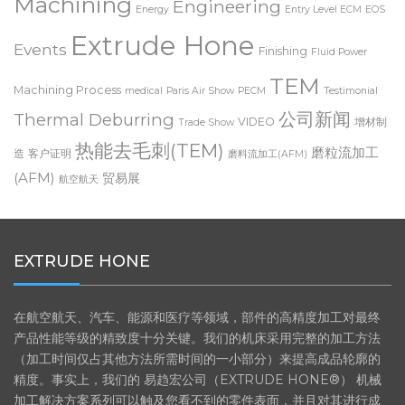
Machining
Engineering
Energy
Entry Level ECM
EOS
Extrude Hone
Events
Finishing
Fluid Power
TEM
Machining Process
medical
Paris Air Show
PECM
Testimonial
公司新闻
Thermal Deburring
VIDEO
增材制
Trade Show
热能去毛刺(TEM)
磨粒流加工
造
客户证明
磨料流加工(AFM)
(AFM)
贸易展
航空航天
EXTRUDE HONE
在航空航天、汽车、能源和医疗等领域，部件的高精度加工对最终
产品性能等级的精致度十分关键。我们的机床采用完整的加工方法
（加工时间仅占其他方法所需时间的一小部分）来提高成品轮廓的
精度。事实上，我们的 易趋宏公司（EXTRUDE HONE®） 机械