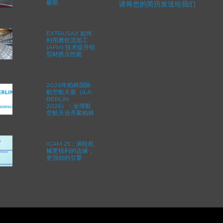
求职
如何重新定义一级
方程式赛车的性能
极限
请将您的简历发送给我们
EXTRUSAX 如何
利用磨粒流加工
(AFM) 技术提升铝
型材挤压性能
2026年柏林国际
航空航天展（ILA
BERLIN
2026）：全球航
空航天业齐聚柏林
ICAM 25：涡轮机
械更锐利的边缘，
更强劲的引擎