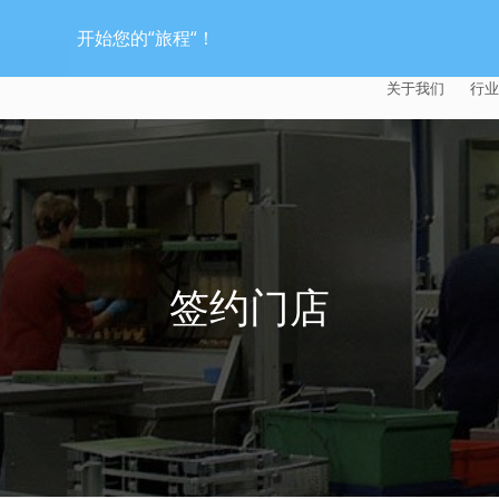
开始您的“旅程“！
关于我们
行业
EXTRUDE HON
汽
麦迪逊工业公司
航
证书
能
签约门店
招贤纳士
医
模
流