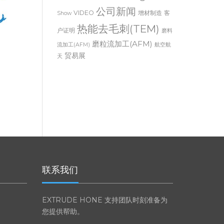
Thermal Deburring
Trade
公司新闻
VIDEO
增材制造
客
Show
热能去毛刺(TEM)
户证明
磨料
磨粒流加工(AFM)
流加工(AFM)
航空航
贸易展
天
联系我们
EXTRUDE HONE 支持团队时刻准备为