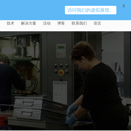
X
访问我们的虚拟展馆。
技术
解决方案
活动
博客
联系我们
语言
E®
车
AFM（磨粒流加工）
固定设备
易趋宏 (EXTRUDE HONE)（上海）
全球销售团队
英语
有限公司 – 中国
天航空
MICROFLOW
签约门店
全球代理商
法文
易趋宏 (EXTRUDE HONE) K.K.
MISATO – 日本
源
TEM（热能加工）
售后市场
德语
封闭式叶轮精加工
易趋宏 (EXTRUDE HONE) INDIA
疗器械精加工
ECM（电解加工）
磨料
意大利文
膝关节植入物
PVT LDT- 印度
具挤压
动态电解加工
阴极
日本
脊柱植入物
铝型材挤出
易趋宏 (EXTRUDE HONE) LLC –
IRWIN PA – 美国
体动力
去毛刺
工程设计
抛光
色谱管
塑料挤出模具
流体阀组件去毛刺