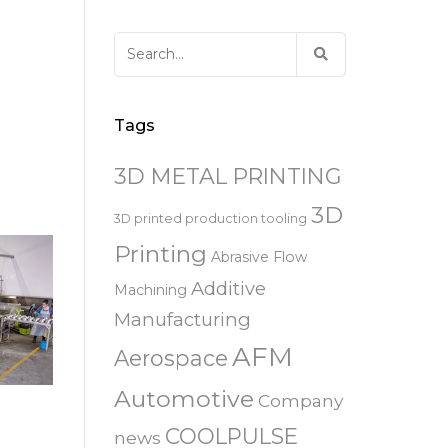
易趋宏 (EXTRUDE HONE)
器
EXTRUDE HONE 为 3D 打印金属部
离子块
火器去毛刺
RIVERSIDE – CALIFORNIA – 美国
件提供最佳解
压片机模具
枪管膛线
Search
易趋宏 (EXTRUDE HONE)
白皮书图书馆
for:
STERLING HEIGHTS – 美国
来自于EXTRUDE HONE公司的机床
易趋宏 (EXTRUDE HONE) HUNTLEY
Tags
– 美国
3D METAL PRINTING
易趋宏 (EXTRUDE HONE) MILTON
KEYNES – 英国
3D
3D printed production tooling
Printing
Abrasive Flow
易趋宏 (EXTRUDE HONE)
HOLZGUNZ- 德 国
Additive
Machining
Manufacturing
易趋宏 (EXTRUDE HONE) –
AFM
FRANCE – 法国
Aerospace
Automotive
Company
易趋宏 (EXTRUDE HONE) – ITALIA