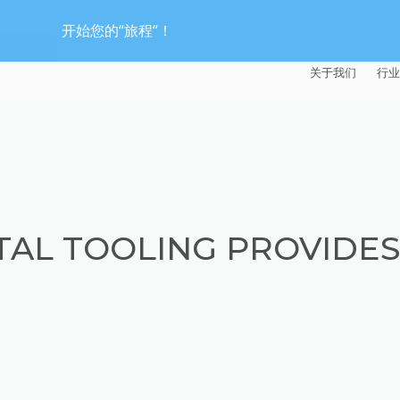
开始您的“旅程“！
关于我们
行业
EXTRUDE HON
汽
麦迪逊工业公司
航
证书
能
AL TOOLING PROVIDES
招贤纳士
医
模
流