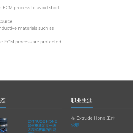
signing the appropriate
e ECM process to avoid short
source.
onductive materials such as
the ECM process are protected
动态
职业生涯
在 Extrude Hone 工作
EXTRUDE HONE