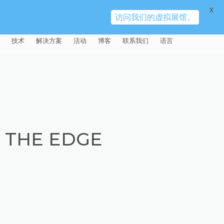
X
访问我们的虚拟展馆。
技术
解决方案
活动
博客
联系我们
语言
E®
车
AFM（磨粒流加工）
固定设备
易趋宏 (EXTRUDE HONE)（上海）
全球销售团队
英语
有限公司 – 中国
天航空
MICROFLOW
签约门店
全球代理商
法文
易趋宏 (EXTRUDE HONE) K.K.
MISATO – 日本
源
TEM（热能加工）
售后市场
德语
封闭式叶轮精加工
 THE EDGE
易趋宏 (EXTRUDE HONE) INDIA
疗器械精加工
ECM（电解加工）
磨料
意大利文
膝关节植入物
PVT LDT- 印度
具挤压
动态电解加工
阴极
日本
脊柱植入物
铝型材挤出
易趋宏 (EXTRUDE HONE) LLC –
IRWIN PA – 美国
体动力
去毛刺
工程设计
抛光
色谱管
塑料挤出模具
流体阀组件去毛刺