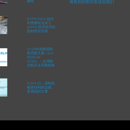
求职
如何重新定义一级
方程式赛车的性能
极限
请将您的简历发送给我们
EXTRUSAX 如何
利用磨粒流加工
(AFM) 技术提升铝
型材挤压性能
2026年柏林国际
航空航天展（ILA
BERLIN
2026）：全球航
空航天业齐聚柏林
ICAM 25：涡轮机
械更锐利的边缘，
更强劲的引擎