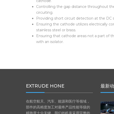
Controlling the resistance in the gap by de
cathode.
Controlling the gap distance throughout th
circuiting.
Providing short circuit detection at the DC 
Ensuring the cathode utilizes electrically c
stainless steel or brass.
Ensuring that cathode areas not a part of 
with an isolator.
EXTRUDE HONE
最新
在航空航天、汽车、能源和医疗等领域，