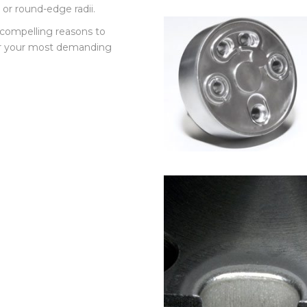
 or externally.
or round-edge radii.
e compelling reasons to
or your most demanding