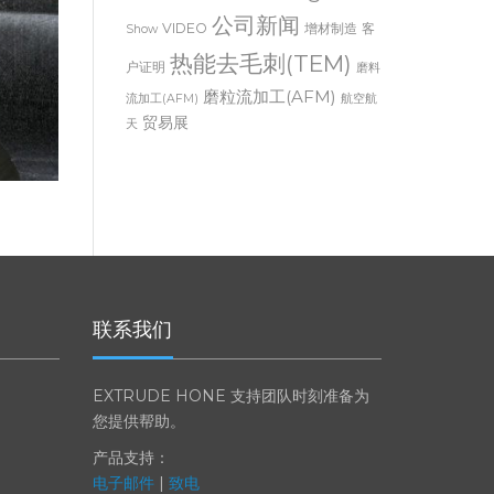
Thermal Deburring
Trade
公司新闻
VIDEO
增材制造
客
Show
热能去毛刺(TEM)
户证明
磨料
磨粒流加工(AFM)
流加工(AFM)
航空航
贸易展
天
联系我们
EXTRUDE HONE 支持团队时刻准备为
您提供帮助。
产品支持：