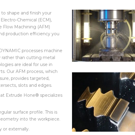
火
y to shape and finish your
 Electro-Chemical (ECM),
ve Flow Machining (AFM)
and production efficiency you
M DYNAMIC processes machine
y rather than cutting metal
ogies are ideal for use in
rts. Our AFM process, which
sure, provides targeted,
ersects, slots and edges.
that Extrude Hone® specializes
gular surface profile. This is
eometry into the workpiece.