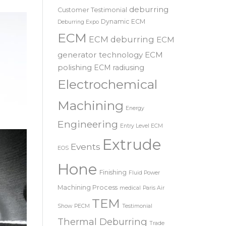
SRL – 意大利
COOLPULSE
news
deburring
Customer Testimonial
Dynamic ECM
Deburring Expo
ECM
ECM deburring
ECM
generator technology
ECM
polishing
ECM radiusing
Electrochemical
Machining
Energy
Engineering
Entry Level ECM
Extrude
Events
EOS
Hone
Finishing
Fluid Power
Machining Process
medical
Paris Air
TEM
Show
PECM
Testimonial