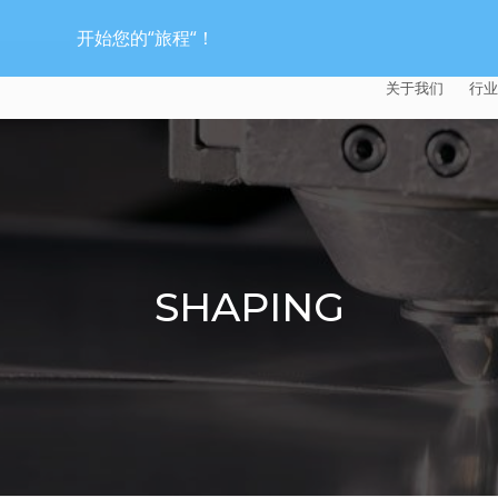
开始您的“旅程“！
关于我们
行业
EXTRUDE HON
汽
麦迪逊工业公司
航
证书
能
SHAPING
招贤纳士
医
模
流