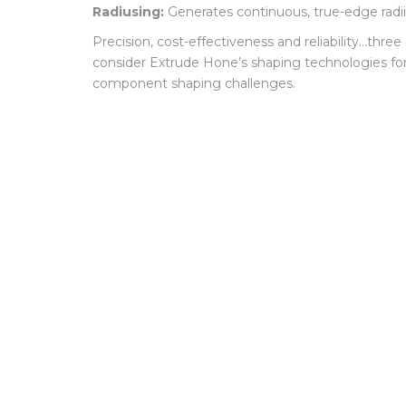
Drilling:
Creates connection holes either internally
Radiusing:
Generates continuous, true-edge radii 
Precision, cost-effectiveness and reliability…thre
consider Extrude Hone’s shaping technologies f
component shaping challenges.