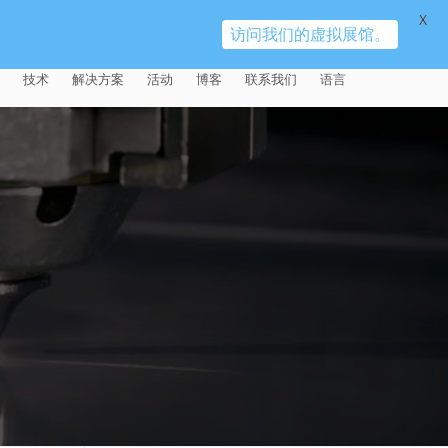
X
访问我们的虚拟展馆。
技术
解决方案
活动
博客
联系我们
语言
E®
车
AFM（磨粒流加工）
固定设备
易趋宏 (EXTRUDE HONE)（上海）
全球销售团队
英语
有限公司 – 中国
天航空
MICROFLOW
签约门店
全球代理商
法文
易趋宏 (EXTRUDE HONE) K.K.
MISATO – 日本
源
TEM（热能加工）
售后市场
德语
封闭式叶轮精加工
易趋宏 (EXTRUDE HONE) INDIA
疗器械精加工
ECM（电解加工）
磨料
意大利文
膝关节植入物
PVT LDT- 印度
具挤压
动态电解加工
阴极
日本
脊柱植入物
铝型材挤出
易趋宏 (EXTRUDE HONE) LLC –
IRWIN PA – 美国
体动力
去毛刺
工程设计
抛光
色谱管
塑料挤出模具
流体阀组件去毛刺