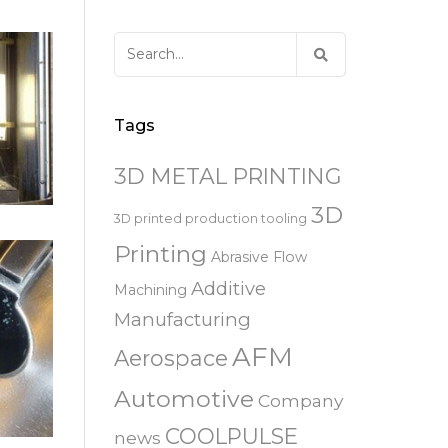
易趋宏 (EXTRUDE HONE)
器
EXTRUDE HONE 为 3D 打印金属部
离子块
火器去毛刺
RIVERSIDE – CALIFORNIA – 美国
件提供最佳解
压片机模具
枪管膛线
Search
易趋宏 (EXTRUDE HONE)
白皮书图书馆
for:
STERLING HEIGHTS – 美国
来自于EXTRUDE HONE公司的机床
易趋宏 (EXTRUDE HONE) HUNTLEY
Tags
– 美国
3D METAL PRINTING
易趋宏 (EXTRUDE HONE) MILTON
KEYNES – 英国
3D
3D printed production tooling
Printing
Abrasive Flow
易趋宏 (EXTRUDE HONE)
HOLZGUNZ- 德 国
Additive
Machining
Manufacturing
易趋宏 (EXTRUDE HONE) –
AFM
FRANCE – 法国
Aerospace
Automotive
Company
易趋宏 (EXTRUDE HONE) – ITALIA