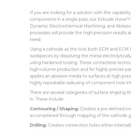
If you are looking for a solution with the capabilit
components in a single pass, our Extrude Hone™
Dynamic Electrochemical Machining, and Abrasi
processes will provide the high-precision results 
need.
Using a cathode as the tool, both ECM and EC
workpieces by dissolving the metal electrolyticall
using hardened tooling. These contactless technol
high-volume production and for highly precise pa
applies an abrasive media to surfaces at high pres
highly repeatable radiusing of component hole int
There are several categories of surface shaping 
in. These include:
Contouring / Shaping
:
Creates a pre-defined irre
accomplished through mapping of the cathode g