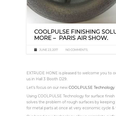
COOLPULSE FINISHING SOL
MORE – PARIS AIR SHOW.
JUNE 23, 2017
NO COMMENTS
EXTRUDE HONE is pleased to welcome you to our s
us in Hall 3 Booth D29.
Let’s focus on our new
COOLPULSE Technology
Using COOLPULSE Technology for surface finish o
solves the problem of rough surfaces by keepin
for metal parts at once at very economic cycle &