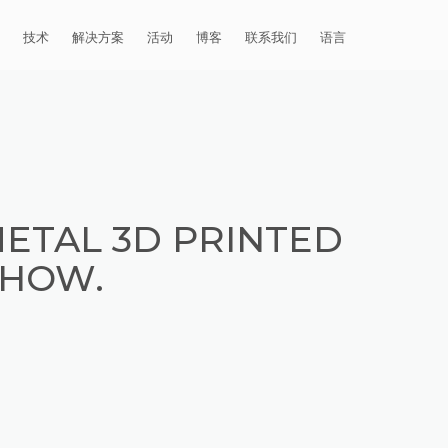
访问我们的虚拟展馆。
技术
解决方案
活动
博客
联系我们
语言
E®
车
AFM（磨粒流加工）
固定设备
易趋宏 (EXTRUDE HONE)（上海）
全球销售团队
英语
有限公司 – 中国
天航空
MICROFLOW
签约门店
全球代理商
法文
易趋宏 (EXTRUDE HONE) K.K.
MISATO – 日本
源
TEM（热能加工）
售后市场
德语
封闭式叶轮精加工
METAL 3D PRINTED
易趋宏 (EXTRUDE HONE) INDIA
疗器械精加工
ECM（电解加工）
磨料
意大利文
膝关节植入物
PVT LDT- 印度
SHOW.
具挤压
动态电解加工
阴极
日本
脊柱植入物
铝型材挤出
易趋宏 (EXTRUDE HONE) LLC –
IRWIN PA – 美国
体动力
去毛刺
工程设计
抛光
色谱管
塑料挤出模具
流体阀组件去毛刺
易趋宏 (EXTRUDE HONE)
器
EXTRUDE HONE 为 3D 打印金属部
离子块
火器去毛刺
RIVERSIDE – CALIFORNIA – 美国
件提供最佳解
压片机模具
枪管膛线