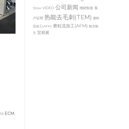
公司新闻
VIDEO
增材制造
客
Show
热能去毛刺(TEM)
户证明
磨料
磨粒流加工(AFM)
流加工(AFM)
航空航
贸易展
天
es
ECM
,