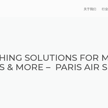
开始您的“旅程“！
关于我们
行业
EXTRUDE HON
汽
麦迪逊工业公司
航
证书
能
HING SOLUTIONS FOR 
招贤纳士
医
S & MORE – PARIS AIR 
模
流
火