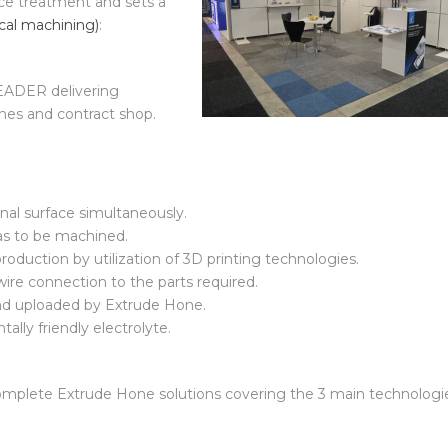
ce treatment and sets a
al machining)
:
EADER delivering
nes and contract shop.
al surface simultaneously.
as to be machined.
roduction by utilization of 3D printing technologies.
ire connection to the parts required.
nd uploaded by Extrude Hone.
ly friendly electrolyte.
omplete Extrude Hone solutions covering the 3 main technologi