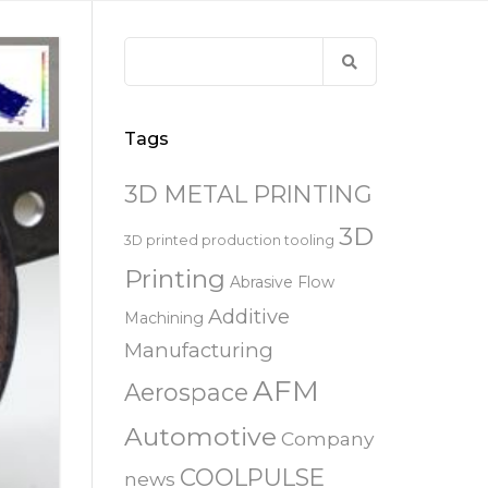
易趋宏 (EXTRUDE HONE)
白皮书图书馆
STERLING HEIGHTS – 美国
Search
来自于EXTRUDE HONE公司的机床
for:
易趋宏 (EXTRUDE HONE) HUNTLEY
– 美国
Tags
易趋宏 (EXTRUDE HONE) MILTON
KEYNES – 英国
3D METAL PRINTING
3D
易趋宏 (EXTRUDE HONE)
3D printed production tooling
HOLZGUNZ- 德 国
Printing
Abrasive Flow
易趋宏 (EXTRUDE HONE) –
Additive
Machining
FRANCE – 法国
Manufacturing
AFM
Aerospace
易趋宏 (EXTRUDE HONE) – ITALIA
SRL – 意大利
Automotive
Company
COOLPULSE
news