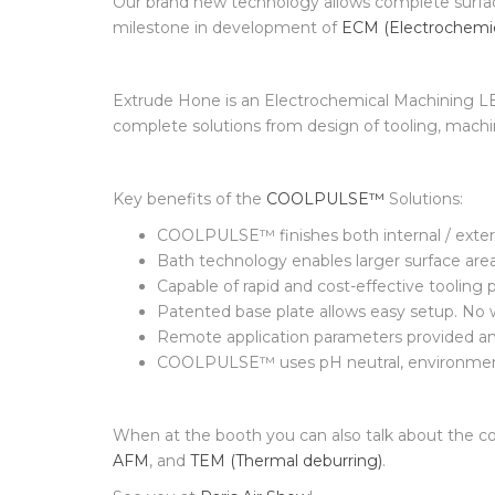
Our brand new technology allows complete surfa
milestone in development of
ECM (Electrochemic
Extrude Hone is an Electrochemical Machining L
complete solutions from design of tooling, machi
Key benefits of the
COOLPULSE™
Solutions:
COOLPULSE™ finishes both internal / extern
Bath technology enables larger surface are
Capable of rapid and cost-effective tooling p
Patented base plate allows easy setup. No w
Remote application parameters provided a
COOLPULSE™ uses pH neutral, environmental
When at the booth you can also talk about the c
AFM
, and
TEM (Thermal deburring)
.