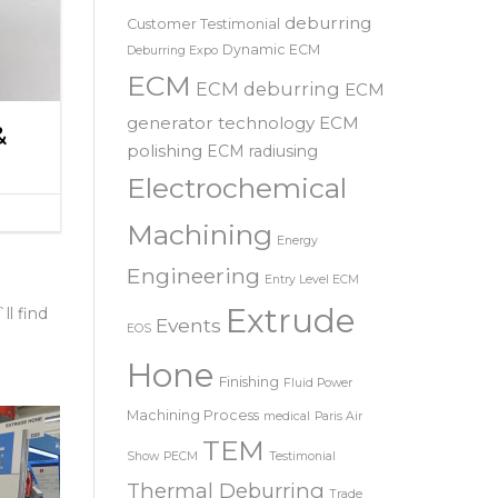
deburring
Customer Testimonial
Dynamic ECM
Deburring Expo
ECM
ECM deburring
ECM
generator technology
ECM
&
polishing
ECM radiusing
Electrochemical
Machining
Energy
Engineering
Entry Level ECM
Extrude
`ll find
Events
EOS
Hone
Finishing
Fluid Power
Machining Process
medical
Paris Air
TEM
Show
PECM
Testimonial
Thermal Deburring
Trade