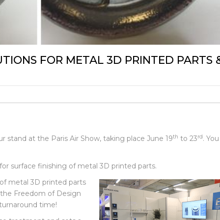
UTIONS FOR METAL 3D PRINTED PARTS 
th
rd
tand at the Paris Air Show, taking place June 19
to 23
. You
for surface finishing of metal 3D printed parts.
f metal 3D printed parts
g the Freedom of Design
 turnaround time!