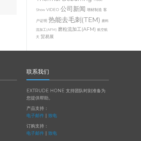
Thermal Deburring
Trade
公司新闻
VIDEO
增材制造
客
Show
热能去毛刺(TEM)
户证明
磨料
磨粒流加工(AFM)
流加工(AFM)
航空航
贸易展
天
联系我们
EXTRUDE HONE 支持团队时刻准备为
您提供帮助。
产品支持：
电子邮件
|
致电
订购支持：