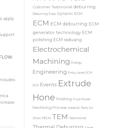
SRL – 意大利
COOLPULSE
news
deburring
Customer Testimonial
Dynamic ECM
Deburring Expo
o apply
ECM
ECM deburring
ECM
generator technology
ECM
 support
polishing
ECM radiusing
Electrochemical
OFLOW
,
Machining
Energy
Engineering
Entry Level ECM
includes
Extrude
Events
EOS
Hone
erica
Finishing
Fluid Power
increase
Machining Process
medical
Paris Air
TEM
Show
PECM
Testimonial