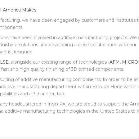
of
America Makes
.
ufacturing, we have been engaged by customers and institutes t
components.
cations have been involved in additive manufacturing projects. We
finishing solutions and developing a close collaboration with our
rt is designed.
LSE
, alongside our existing range of technologies (
AFM, MICR
 fast and high quality finishing of 3D printed components.
onsulting of additive manufacturing components. In order to be as
d additive manufacturing department within Extrude Hone which 
bilities and a 3D printer, too.
pany headquartered in Irwin PA, we are proud to support the Am
 the additive manufacturing technologies in the United States to 