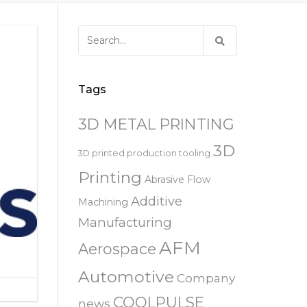
易趋宏 (EXTRUDE HONE)
器
EXTRUDE HONE 为 3D 打印金属部
离子块
火器去毛刺
RIVERSIDE – CALIFORNIA – 美国
件提供最佳解
压片机模具
枪管膛线
Search
易趋宏 (EXTRUDE HONE)
白皮书图书馆
for:
STERLING HEIGHTS – 美国
来自于EXTRUDE HONE公司的机床
易趋宏 (EXTRUDE HONE) HUNTLEY
Tags
– 美国
3D METAL PRINTING
易趋宏 (EXTRUDE HONE) MILTON
KEYNES – 英国
3D
3D printed production tooling
Printing
Abrasive Flow
易趋宏 (EXTRUDE HONE)
HOLZGUNZ- 德 国
Additive
Machining
Manufacturing
易趋宏 (EXTRUDE HONE) –
AFM
FRANCE – 法国
Aerospace
Automotive
Company
易趋宏 (EXTRUDE HONE) – ITALIA