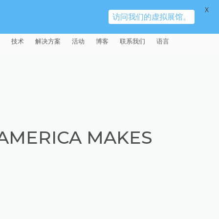
X
访问我们的虚拟展馆。
技术
解决方案
活动
博客
联系我们
语言
E®
车
AFM（磨粒流加工）
固定设备
易趋宏 (EXTRUDE HONE)（上海）
全球销售团队
英语
有限公司 – 中国
天航空
MICROFLOW
签约门店
全球代理商
法文
易趋宏 (EXTRUDE HONE) K.K.
MISATO – 日本
源
TEM（热能加工）
售后市场
德语
封闭式叶轮精加工
 AMERICA MAKES
易趋宏 (EXTRUDE HONE) INDIA
疗器械精加工
ECM（电解加工）
磨料
意大利文
膝关节植入物
PVT LDT- 印度
具挤压
动态电解加工
阴极
日本
脊柱植入物
铝型材挤出
易趋宏 (EXTRUDE HONE) LLC –
IRWIN PA – 美国
体动力
去毛刺
工程设计
抛光
色谱管
塑料挤出模具
流体阀组件去毛刺