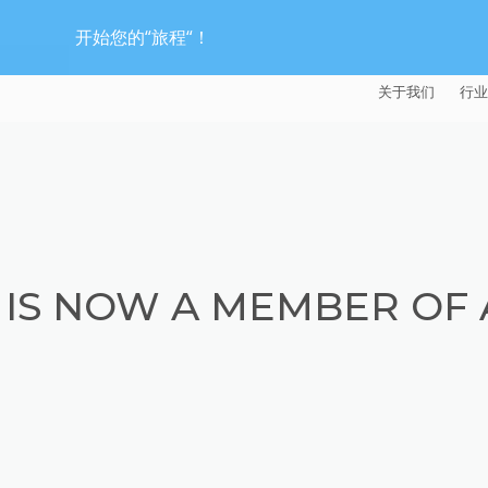
开始您的“旅程“！
关于我们
行业
EXTRUDE HON
汽
麦迪逊工业公司
航
证书
能
IS NOW A MEMBER OF
招贤纳士
医
模
流