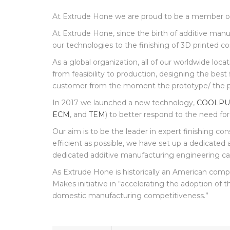
NOVEMBER 30, 2017
NO COMMENTS
At Extrude Hone we are proud to be a member 
At Extrude Hone, since the birth of additive man
our technologies to the finishing of 3D printed 
As a global organization, all of our worldwide lo
from feasibility to production, designing the best 
customer from the moment the prototype/ the pa
In 2017 we launched a new technology,
COOLPU
ECM
, and
TEM
) to better respond to the need for
Our aim is to be the leader in expert finishing c
efficient as possible, we have set up a dedicate
dedicated additive manufacturing engineering capa
As Extrude Hone is historically an American com
Makes initiative in “accelerating the adoption of
domestic manufacturing competitiveness.”