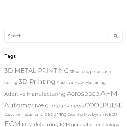
Search
for:
Tags
3D METAL PRINTING
3D printed production
3D Printing
Abrasive Flow Machining
tooling
AFM
Aerospace
Additive Manufacturing
Automotive
COOLPULSE
Company news
deburring
Customer Testimonial
Dynamic ECM
Deburring Expo