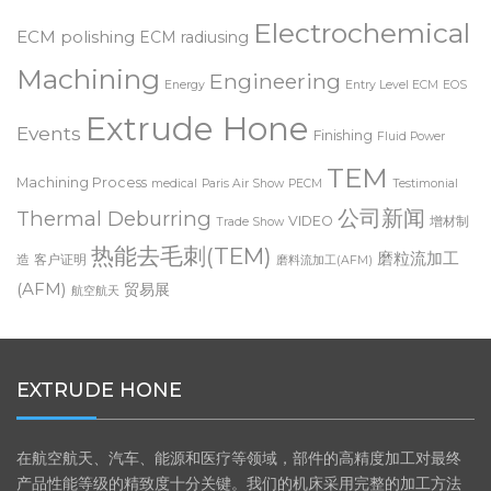
ECM
ECM deburring
ECM generator technology
Electrochemical
ECM polishing
ECM radiusing
Machining
Engineering
Energy
Entry Level ECM
EOS
Extrude Hone
Events
Finishing
Fluid Power
TEM
Machining Process
medical
Paris Air Show
PECM
Testimonial
公司新闻
Thermal Deburring
VIDEO
增材制
Trade Show
热能去毛刺(TEM)
磨粒流加工
造
客户证明
磨料流加工(AFM)
(AFM)
贸易展
航空航天
EXTRUDE HONE
在航空航天、汽车、能源和医疗等领域，部件的高精度加工对最终