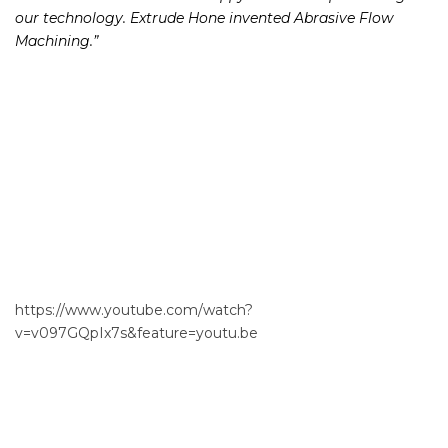
“Thanks Mike! I love to see happy customers promoting
our technology. Extrude Hone invented Abrasive Flow
Machining.”
https://www.youtube.com/watch?
v=v097GQpIx7s&feature=youtu.be