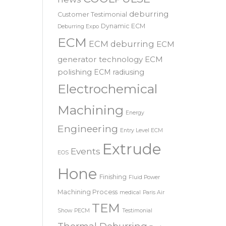
SRL – 意大利
COOLPULSE
news
deburring
Customer Testimonial
Dynamic ECM
Deburring Expo
ECM
ECM deburring
ECM
generator technology
ECM
polishing
ECM radiusing
Electrochemical
Machining
Energy
Engineering
Entry Level ECM
Extrude
Events
EOS
Hone
Finishing
Fluid Power
Machining Process
medical
Paris Air
TEM
Show
PECM
Testimonial