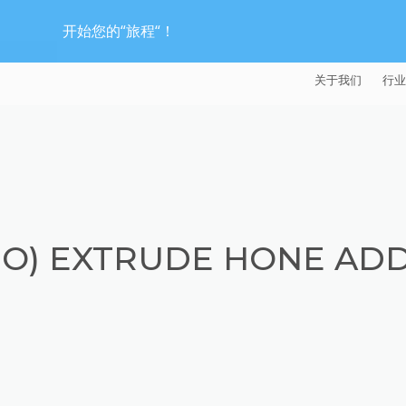
开始您的“旅程“！
关于我们
行业
EXTRUDE HON
汽
麦迪逊工业公司
航
证书
能
EO) EXTRUDE HONE ADD
招贤纳士
医
模
流