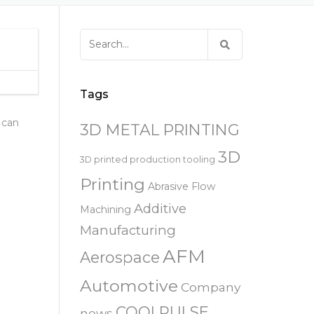
易趋宏 (EXTRUDE HONE)
器
EXTRUDE HONE 为 3D 打印金属部
离子块
火器去毛刺
RIVERSIDE – CALIFORNIA – 美国
件提供最佳解
压片机模具
枪管膛线
Search
易趋宏 (EXTRUDE HONE)
白皮书图书馆
for:
STERLING HEIGHTS – 美国
来自于EXTRUDE HONE公司的机床
易趋宏 (EXTRUDE HONE) HUNTLEY
Tags
– 美国
 can
3D METAL PRINTING
易趋宏 (EXTRUDE HONE) MILTON
KEYNES – 英国
3D
3D printed production tooling
Printing
Abrasive Flow
易趋宏 (EXTRUDE HONE)
HOLZGUNZ- 德 国
Additive
Machining
Manufacturing
易趋宏 (EXTRUDE HONE) –
AFM
FRANCE – 法国
Aerospace
Automotive
Company
易趋宏 (EXTRUDE HONE) – ITALIA