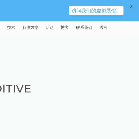
X
访问我们的虚拟展馆。
技术
解决方案
活动
博客
联系我们
语言
E®
车
AFM（磨粒流加工）
固定设备
易趋宏 (EXTRUDE HONE)（上海）
全球销售团队
英语
有限公司 – 中国
天航空
MICROFLOW
签约门店
全球代理商
法文
易趋宏 (EXTRUDE HONE) K.K.
MISATO – 日本
源
TEM（热能加工）
售后市场
德语
封闭式叶轮精加工
ITIVE
易趋宏 (EXTRUDE HONE) INDIA
疗器械精加工
ECM（电解加工）
磨料
意大利文
膝关节植入物
PVT LDT- 印度
具挤压
动态电解加工
阴极
日本
脊柱植入物
铝型材挤出
易趋宏 (EXTRUDE HONE) LLC –
IRWIN PA – 美国
体动力
去毛刺
工程设计
抛光
色谱管
塑料挤出模具
流体阀组件去毛刺