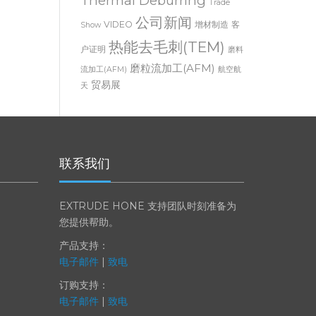
Thermal Deburring
Trade
公司新闻
VIDEO
增材制造
客
Show
热能去毛刺(TEM)
户证明
磨料
磨粒流加工(AFM)
流加工(AFM)
航空航
贸易展
天
联系我们
EXTRUDE HONE 支持团队时刻准备为
您提供帮助。
产品支持：
电子邮件
|
致电
订购支持：