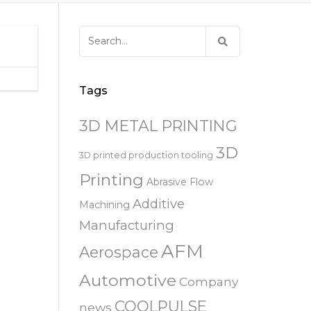
易趋宏 (EXTRUDE HONE)
器
EXTRUDE HONE 为 3D 打印金属部
离子块
火器去毛刺
RIVERSIDE – CALIFORNIA – 美国
件提供最佳解
压片机模具
枪管膛线
Search
易趋宏 (EXTRUDE HONE)
白皮书图书馆
for:
STERLING HEIGHTS – 美国
来自于EXTRUDE HONE公司的机床
易趋宏 (EXTRUDE HONE) HUNTLEY
Tags
– 美国
3D METAL PRINTING
易趋宏 (EXTRUDE HONE) MILTON
KEYNES – 英国
3D
3D printed production tooling
Printing
Abrasive Flow
易趋宏 (EXTRUDE HONE)
HOLZGUNZ- 德 国
Additive
Machining
Manufacturing
易趋宏 (EXTRUDE HONE) –
AFM
FRANCE – 法国
Aerospace
Automotive
Company
易趋宏 (EXTRUDE HONE) – ITALIA