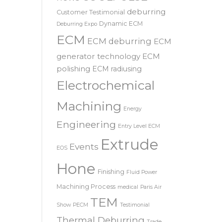
SRL – 意大利
COOLPULSE
news
deburring
Customer Testimonial
Dynamic ECM
Deburring Expo
ECM
ECM deburring
ECM
generator technology
ECM
polishing
ECM radiusing
Electrochemical
Machining
Energy
Engineering
Entry Level ECM
Extrude
Events
EOS
Hone
Finishing
Fluid Power
Machining Process
medical
Paris Air
TEM
Show
PECM
Testimonial