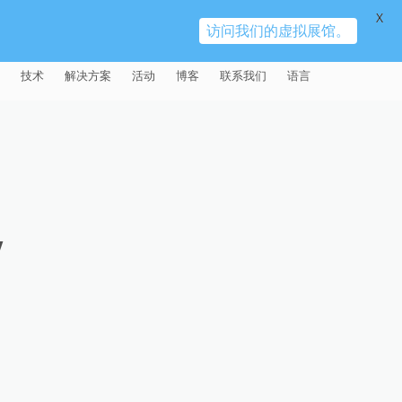
X
访问我们的虚拟展馆。
技术
解决方案
活动
博客
联系我们
语言
E®
车
AFM（磨粒流加工）
固定设备
易趋宏 (EXTRUDE HONE)（上海）
全球销售团队
英语
有限公司 – 中国
天航空
MICROFLOW
签约门店
全球代理商
法文
易趋宏 (EXTRUDE HONE) K.K.
MISATO – 日本
源
TEM（热能加工）
售后市场
德语
封闭式叶轮精加工
W
易趋宏 (EXTRUDE HONE) INDIA
疗器械精加工
ECM（电解加工）
磨料
意大利文
膝关节植入物
PVT LDT- 印度
具挤压
动态电解加工
阴极
日本
脊柱植入物
铝型材挤出
易趋宏 (EXTRUDE HONE) LLC –
IRWIN PA – 美国
体动力
去毛刺
工程设计
抛光
色谱管
塑料挤出模具
流体阀组件去毛刺