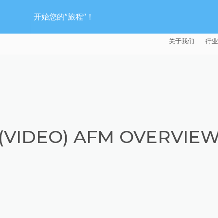
开始您的“旅程“！
关于我们
行业
EXTRUDE HON
汽
麦迪逊工业公司
航
证书
能
(VIDEO) AFM OVERVIE
招贤纳士
医
模
流