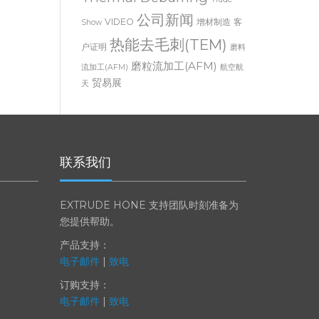
Thermal Deburring
Trade
公司新闻
VIDEO
增材制造
客
Show
热能去毛刺(TEM)
户证明
磨料
磨粒流加工(AFM)
流加工(AFM)
航空航
贸易展
天
联系我们
EXTRUDE HONE 支持团队时刻准备为
您提供帮助。
产品支持：
电子邮件
|
致电
订购支持：