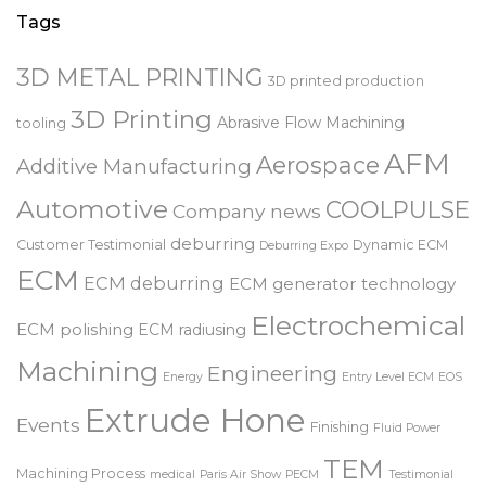
Tags
3D METAL PRINTING
3D printed production
3D Printing
Abrasive Flow Machining
tooling
AFM
Aerospace
Additive Manufacturing
Automotive
COOLPULSE
Company news
deburring
Customer Testimonial
Dynamic ECM
Deburring Expo
ECM
ECM deburring
ECM generator technology
Electrochemical
ECM polishing
ECM radiusing
Machining
Engineering
Energy
Entry Level ECM
EOS
Extrude Hone
Events
Finishing
Fluid Power