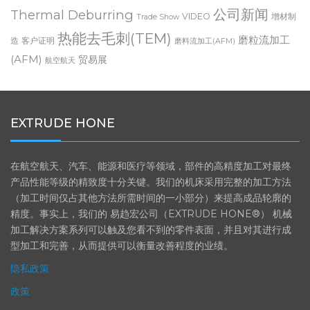
TEM
Machining Process
medical
Paris Air Show
PECM
Testimonial
公司新闻
Thermal Deburring
VIDEO
增材制
Trade Show
热能去毛刺(TEM)
磨粒流加工
造
客户证明
磨料流加工(AFM)
(AFM)
贸易展
航空航天
EXTRUDE HONE
在航空航天、汽车、能源和医疗等领域，部件的高精度加工对最终
产品性能等级的精致度十分关键。我们的机床采用完整的加工方法
（加工时间仅占其他方法所需时间的一小部分）来提高成品轮廓的
精度。事实上，我们的 易趋宏公司（EXTRUDE HONE®） 机械
加工解决方案系列可以触及您看不到的零件表面，并且对其进行成
型加工和完善，从而提供可以衡量改善程度的业绩。
隐私政策