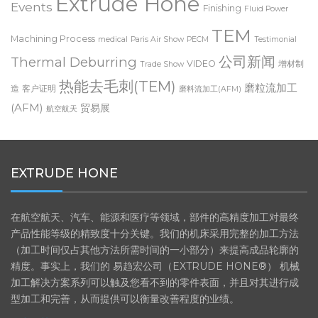
Extrude Hone
Events
Finishing
Fluid Power
TEM
Machining Process
medical
Paris Air Show
PECM
Testimonial
公司新闻
Thermal Deburring
VIDEO
增材制
Trade Show
热能去毛刺(TEM)
磨粒流加工
造
客户证明
磨料流加工(AFM)
(AFM)
贸易展
航空航天
EXTRUDE HONE
在航空航天、汽车、能源和医疗等领域，部件的高精度加工对最终
产品性能等级的精致度十分关键。我们的机床采用完整的加工方法
（加工时间仅占其他方法所需时间的一小部分）来提高成品轮廓的
精度。事实上，我们的 易趋宏公司（EXTRUDE HONE®） 机械
加工解决方案系列可以触及您看不到的零件表面，并且对其进行成
型加工和完善，从而提供可以衡量改善程度的业绩。