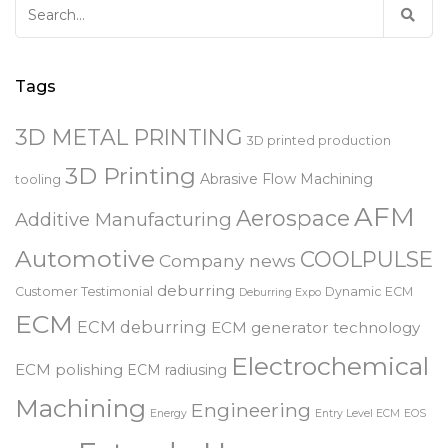
Search
for:
Tags
3D METAL PRINTING
3D printed production
3D Printing
Abrasive Flow Machining
tooling
AFM
Aerospace
Additive Manufacturing
Automotive
COOLPULSE
Company news
deburring
Customer Testimonial
Dynamic ECM
Deburring Expo
ECM
ECM deburring
ECM generator technology
Electrochemical
ECM polishing
ECM radiusing
Machining
Engineering
Energy
Entry Level ECM
EOS