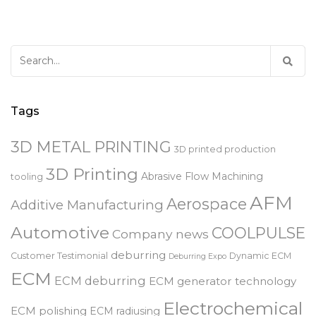
Search
for:
Tags
3D METAL PRINTING
3D printed production
3D Printing
Abrasive Flow Machining
tooling
AFM
Aerospace
Additive Manufacturing
Automotive
COOLPULSE
Company news
deburring
Customer Testimonial
Dynamic ECM
Deburring Expo
ECM
ECM deburring
ECM generator technology