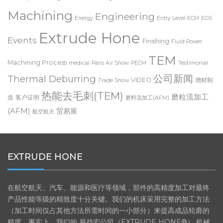
Electrochemical
ECM polishing
ECM radiusing
Machining
Engineering
Energy
Entry Level ECM
EOS
Extrude Hone
Events
Finishing
Fluid Power
TEM
Machining Process
medical
Paris Air Show
PECM
Testimonial
公司新闻
Thermal Deburring
VIDEO
增材制
Trade Show
热能去毛刺(TEM)
磨粒流加工
造
客户证明
磨料流加工(AFM)
(AFM)
贸易展
航空航天
EXTRUDE HONE
在航空航天、汽车、能源和医疗等领域，部件的高精度加工对最终
产品性能等级的精致度十分关键。我们的机床采用完整的加工方法