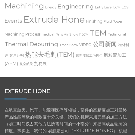
Electrochemical
ECM polishing
ECM radiusing
Machining
Engineering
Energy
Entry Level ECM
EOS
Extrude Hone
Events
Finishing
Fluid Power
TEM
Machining Process
medical
Paris Air Show
PECM
Testimonial
公司新闻
Thermal Deburring
VIDEO
增材制
Trade Show
热能去毛刺(TEM)
磨粒流加工
造
客户证明
磨料流加工(AFM)
(AFM)
贸易展
航空航天
EXTRUDE HONE
在航空航天、汽车、能源和医疗等领域，部件的高精度加工对最终
产品性能等级的精致度十分关键。我们的机床采用完整的加工方法
（加工时间仅占其他方法所需时间的一小部分）来提高成品轮廓的