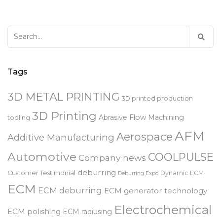
Search
for:
Tags
3D METAL PRINTING
3D printed production
3D Printing
Abrasive Flow Machining
tooling
AFM
Aerospace
Additive Manufacturing
Automotive
COOLPULSE
Company news
deburring
Customer Testimonial
Dynamic ECM
Deburring Expo
ECM
ECM deburring
ECM generator technology