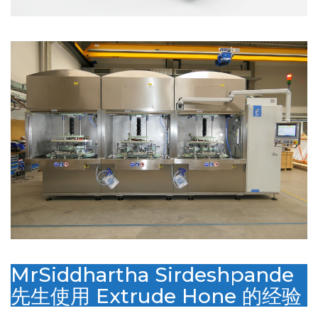
MrSiddhartha Sirdeshpande
先生使用 Extrude Hone 的经验