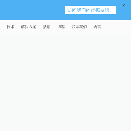
X
访问我们的虚拟展馆。
技术
解决方案
活动
博客
联系我们
语言
E®
车
AFM（磨粒流加工）
固定设备
易趋宏 (EXTRUDE HONE)（上海）
全球销售团队
英语
有限公司 – 中国
天航空
MICROFLOW
签约门店
全球代理商
法文
易趋宏 (EXTRUDE HONE) K.K.
MISATO – 日本
源
TEM（热能加工）
售后市场
德语
封闭式叶轮精加工
易趋宏 (EXTRUDE HONE) INDIA
疗器械精加工
ECM（电解加工）
磨料
意大利文
膝关节植入物
PVT LDT- 印度
具挤压
动态电解加工
阴极
日本
脊柱植入物
铝型材挤出
易趋宏 (EXTRUDE HONE) LLC –
IRWIN PA – 美国
体动力
去毛刺
工程设计
抛光
色谱管
塑料挤出模具
流体阀组件去毛刺