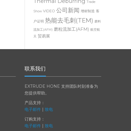
Thermal Deburring
Trade
公司新闻
VIDEO
增材制造
客
Show
热能去毛刺(TEM)
户证明
磨料
磨粒流加工(AFM)
流加工(AFM)
航空航
贸易展
天
联系我们
EXTRUDE HONE 支持团队时刻准备为
您提供帮助。
产品支持：
电子邮件
|
致电
订购支持：