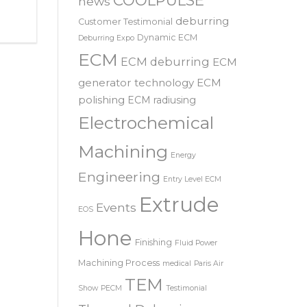
SRL – 意大利
COOLPULSE
news
deburring
Customer Testimonial
Dynamic ECM
Deburring Expo
ECM
ECM deburring
ECM
generator technology
ECM
polishing
ECM radiusing
Electrochemical
Machining
Energy
Engineering
Entry Level ECM
Extrude
Events
EOS
Hone
Finishing
Fluid Power
Machining Process
medical
Paris Air
TEM
Show
PECM
Testimonial