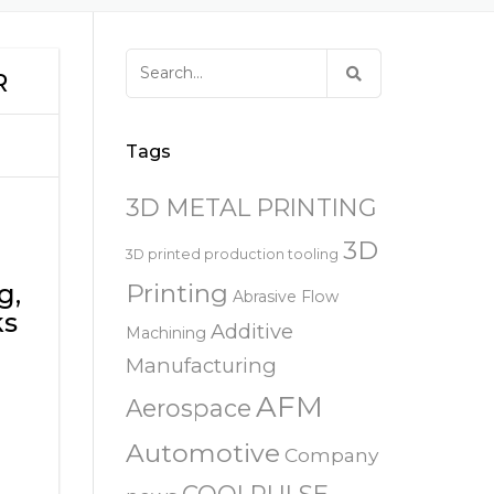
易趋宏 (EXTRUDE HONE)
器
EXTRUDE HONE 为 3D 打印金属部
离子块
火器去毛刺
RIVERSIDE – CALIFORNIA – 美国
件提供最佳解
压片机模具
枪管膛线
Search
易趋宏 (EXTRUDE HONE)
白皮书图书馆
R
for:
STERLING HEIGHTS – 美国
来自于EXTRUDE HONE公司的机床
易趋宏 (EXTRUDE HONE) HUNTLEY
Tags
– 美国
3D METAL PRINTING
易趋宏 (EXTRUDE HONE) MILTON
KEYNES – 英国
3D
3D printed production tooling
Printing
g,
Abrasive Flow
易趋宏 (EXTRUDE HONE)
ks
HOLZGUNZ- 德 国
Additive
Machining
Manufacturing
易趋宏 (EXTRUDE HONE) –
AFM
FRANCE – 法国
Aerospace
Automotive
Company
易趋宏 (EXTRUDE HONE) – ITALIA