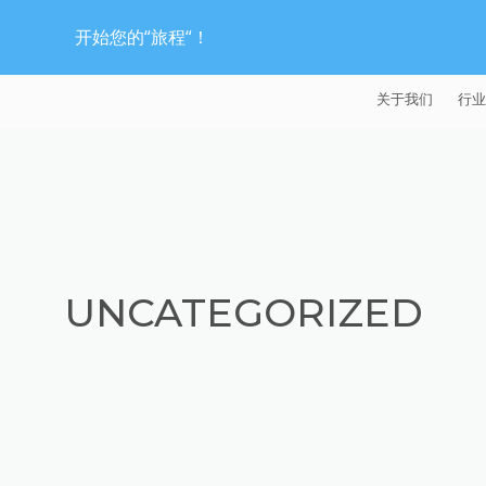
开始您的“旅程“！
关于我们
行业
EXTRUDE HON
汽
麦迪逊工业公司
航
证书
能
UNCATEGORIZED
招贤纳士
医
模
流