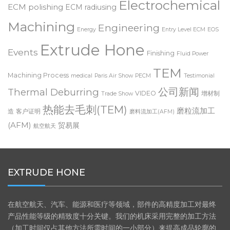
Electrochemical
ECM polishing
ECM radiusing
Machining
Engineering
Energy
Entry Level ECM
EOS
Extrude Hone
Events
Finishing
Fluid Power
TEM
Machining Process
medical
Paris Air Show
PECM
Testimonial
公司新闻
Thermal Deburring
VIDEO
增材制
Trade Show
热能去毛刺(TEM)
磨粒流加工
造
客户证明
磨料流加工(AFM)
(AFM)
贸易展
航空航天
EXTRUDE HONE
在航空航天、汽车、能源和医疗等领域，部件的高精度加工对最终
产品性能等级的精致度十分关键。我们的机床采用完整的加工方法