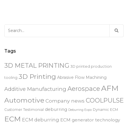
Search
for:
Tags
3D METAL PRINTING
3D printed production
3D Printing
Abrasive Flow Machining
tooling
AFM
Aerospace
Additive Manufacturing
Automotive
COOLPULSE
Company news
deburring
Customer Testimonial
Dynamic ECM
Deburring Expo
ECM
ECM deburring
ECM generator technology