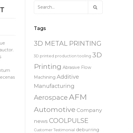
易趋宏 (EXTRUDE HONE)
器
EXTRUDE HONE 为 3D 打印金属部
离子块
火器去毛刺
RIVERSIDE – CALIFORNIA – 美国
Search
件提供最佳解
RT
for:
压片机模具
枪管膛线
易趋宏 (EXTRUDE HONE)
白皮书图书馆
STERLING HEIGHTS – 美国
Tags
来自于EXTRUDE HONE公司的机床
易趋宏 (EXTRUDE HONE) HUNTLEY
3D METAL PRINTING
gue
– 美国
auctor.
3D
3D printed production tooling
s
易趋宏 (EXTRUDE HONE) MILTON
Printing
KEYNES – 英国
Abrasive Flow
entum
Additive
aecenas
Machining
易趋宏 (EXTRUDE HONE)
Manufacturing
HOLZGUNZ- 德 国
AFM
Aerospace
易趋宏 (EXTRUDE HONE) –
FRANCE – 法国
Automotive
Company
COOLPULSE
news
易趋宏 (EXTRUDE HONE) – ITALIA