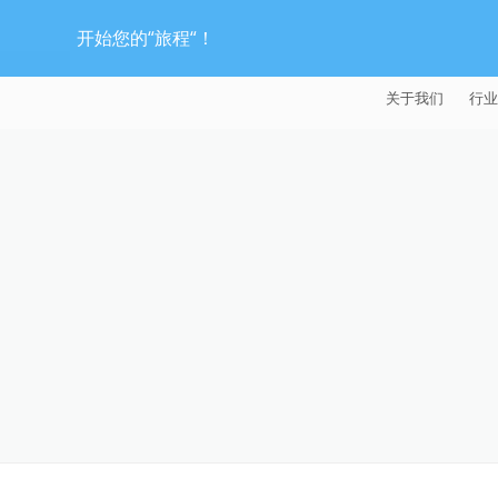
开始您的“旅程“！
关于我们
行业
EXTRUDE HON
汽
麦迪逊工业公司
航
证书
能
招贤纳士
医
模
流