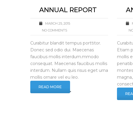
ANNUAL REPORT
A
MARCH 25, 2015
NO COMMENTS
NO
Curabitur blandit tempus porttitor.
Curabit
Donec sed odio dui. Maecenas
Etiam 
faucibus mollis interdum.mmodo
mollis 
consequat. Maecenas faucibus mollis
penatib
interdum. Nullam quis risus eget urna
montes
mollis ornare vel eu leo.
magna, 
consect
READ MORE
RE