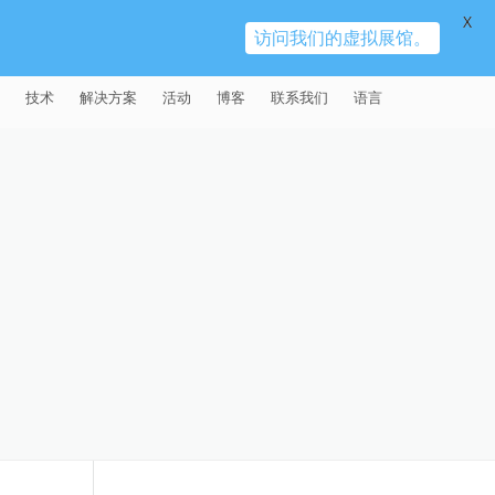
X
访问我们的虚拟展馆。
技术
解决方案
活动
博客
联系我们
语言
E®
车
AFM（磨粒流加工）
固定设备
易趋宏 (EXTRUDE HONE)（上海）
全球销售团队
英语
有限公司 – 中国
天航空
MICROFLOW
签约门店
全球代理商
法文
易趋宏 (EXTRUDE HONE) K.K.
MISATO – 日本
源
TEM（热能加工）
售后市场
德语
封闭式叶轮精加工
易趋宏 (EXTRUDE HONE) INDIA
疗器械精加工
ECM（电解加工）
磨料
意大利文
膝关节植入物
PVT LDT- 印度
具挤压
动态电解加工
阴极
日本
脊柱植入物
铝型材挤出
易趋宏 (EXTRUDE HONE) LLC –
IRWIN PA – 美国
体动力
去毛刺
工程设计
抛光
色谱管
塑料挤出模具
流体阀组件去毛刺