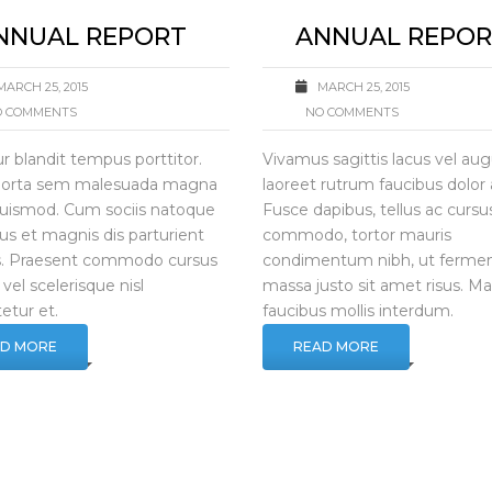
火
NNUAL REPORT
ANNUAL REPO
MARCH 25, 2015
MARCH 25, 2015
 COMMENTS
NO COMMENTS
ur blandit tempus porttitor.
Vivamus sagittis lacus vel au
porta sem malesuada magna
laoreet rutrum faucibus dolor 
euismod. Cum sociis natoque
Fusce dapibus, tellus ac cursu
us et magnis dis parturient
commodo, tortor mauris
. Praesent commodo cursus
condimentum nibh, ut ferm
vel scelerisque nisl
massa justo sit amet risus. M
etur et.
faucibus mollis interdum.
AD MORE
READ MORE