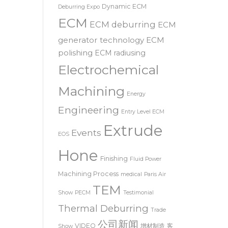
SRL – 意大利
deburring
Customer Testimonial
Dynamic ECM
Deburring Expo
ECM
ECM deburring
ECM
generator technology
ECM
polishing
ECM radiusing
Electrochemical
Machining
Energy
Engineering
Entry Level ECM
Extrude
Events
EOS
Hone
Finishing
Fluid Power
Machining Process
medical
Paris Air
TEM
Show
PECM
Testimonial
Thermal Deburring
Trade