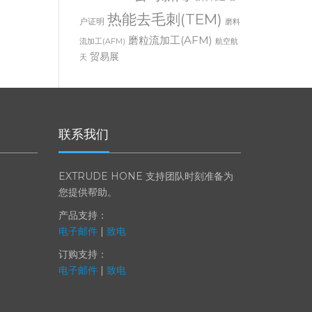
公司新闻
VIDEO
增材制造
客
Show
热能去毛刺(TEM)
户证明
磨料
磨粒流加工(AFM)
流加工(AFM)
航空航
贸易展
天
联系我们
EXTRUDE HONE 支持团队时刻准备为
您提供帮助。
产品支持：
电子邮件
|
致电
订购支持：
电子邮件
|
致电