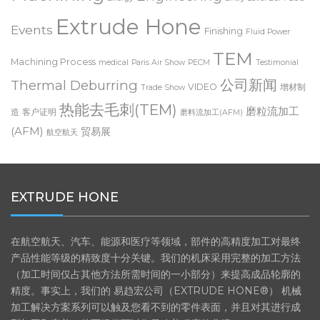
Extrude Hone
Events
Finishing
Fluid Power
TEM
Machining Process
medical
Paris Air Show
PECM
Testimonial
公司新闻
Thermal Deburring
VIDEO
增材制
Trade Show
热能去毛刺(TEM)
磨粒流加工
造
客户证明
磨料流加工(AFM)
(AFM)
贸易展
航空航天
EXTRUDE HONE
在航空航天、汽车、能源和医疗等领域，部件的高精度加工对最终
产品性能等级的精致度十分关键。我们的机床采用完整的加工方法
（加工时间仅占其他方法所需时间的一小部分）来提高成品轮廓的
精度。事实上，我们的 易趋宏公司（EXTRUDE HONE®） 机械
加工解决方案系列可以触及您看不到的零件表面，并且对其进行成