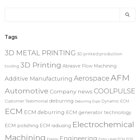
Search
for:
Tags
3D METAL PRINTING
3D printed production
3D Printing
Abrasive Flow Machining
tooling
AFM
Aerospace
Additive Manufacturing
Automotive
COOLPULSE
Company news
deburring
Customer Testimonial
Dynamic ECM
Deburring Expo
ECM
ECM deburring
ECM generator technology
Electrochemical
ECM polishing
ECM radiusing
Machining
Engineering
Energy
Entry Level ECM
EOS