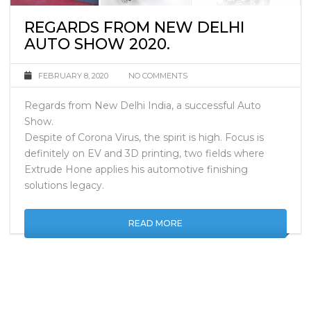
REGARDS FROM NEW DELHI
AUTO SHOW 2020.
FEBRUARY 8, 2020
NO COMMENTS
Regards from New Delhi India, a successful Auto
Show.
Despite of Corona Virus, the spirit is high. Focus is
definitely on EV and 3D printing, two fields where
Extrude Hone applies his automotive finishing
solutions legacy.
READ MORE