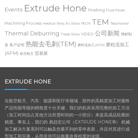
Machining
Engineering
Energy
Entry Level ECM
EOS
Extrude Hone
Events
Finishing
Fluid Power
TEM
Machining Process
medical
Paris Air Show
PECM
Testimonial
公司新闻
Thermal Deburring
VIDEO
增材制
Trade Show
热能去毛刺(TEM)
磨粒流加工
造
客户证明
磨料流加工(AFM)
(AFM)
贸易展
航空航天
EXTRUDE HONE
在航空航天、汽车、能源和医疗等领域，部件的高精度加工对最终
产品性能等级的精致度十分关键。我们的机床采用完整的加工方法
（加工时间仅占其他方法所需时间的一小部分）来提高成品轮廓的
精度。事实上，我们的 易趋宏公司（EXTRUDE HONE®） 机械
加工解决方案系列可以触及您看不到的零件表面，并且对其进行成