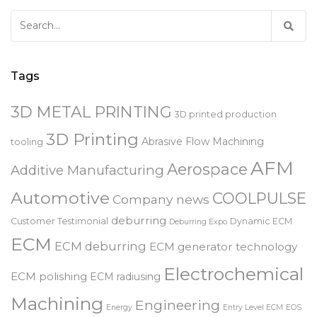
Search
for:
Tags
3D METAL PRINTING
3D printed production
3D Printing
Abrasive Flow Machining
tooling
AFM
Aerospace
Additive Manufacturing
Automotive
COOLPULSE
Company news
deburring
Customer Testimonial
Dynamic ECM
Deburring Expo
ECM
ECM deburring
ECM generator technology
Electrochemical
ECM polishing
ECM radiusing