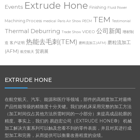
Extrude Hone
Events
Finishing
Fluid Power
TEM
Machining Process
medical
Paris Air Show
PECM
Testimonial
公司新闻
Thermal Deburring
VIDEO
增材制
Trade Show
热能去毛刺(TEM)
磨粒流加工
造
客户证明
磨料流加工(AFM)
(AFM)
贸易展
航空航天
EXTRUDE HONE
在航空航天、汽车、能源和医疗等领域，部件的高精度加工对最终
产品性能等级的精致度十分关键。我们的机床采用完整的加工方法
（加工时间仅占其他方法所需时间的一小部分）来提高成品轮廓的
精度。事实上，我们的 易趋宏公司（EXTRUDE HONE®） 机械
加工解决方案系列可以触及您看不到的零件表面，并且对其进行成