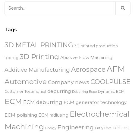
Search
for:
Tags
3D METAL PRINTING
3D printed production
3D Printing
Abrasive Flow Machining
tooling
AFM
Aerospace
Additive Manufacturing
Automotive
COOLPULSE
Company news
deburring
Customer Testimonial
Dynamic ECM
Deburring Expo
ECM
ECM deburring
ECM generator technology
Electrochemical
ECM polishing
ECM radiusing
Machining
Engineering
Energy
Entry Level ECM
EOS