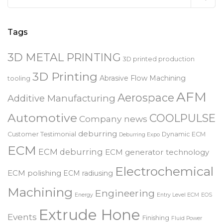
Search
for:
Tags
3D METAL PRINTING
3D printed production
3D Printing
Abrasive Flow Machining
tooling
AFM
Aerospace
Additive Manufacturing
Automotive
COOLPULSE
Company news
deburring
Customer Testimonial
Dynamic ECM
Deburring Expo
ECM
ECM deburring
ECM generator technology
Electrochemical
ECM polishing
ECM radiusing
Machining
Engineering
Energy
Entry Level ECM
EOS