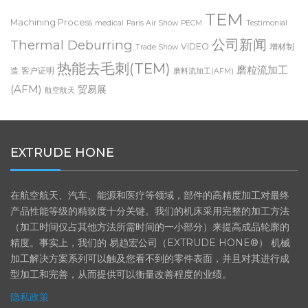
Extrude Hone
Events
Finishing
Fluid Power
TEM
Machining Process
medical
Paris Air Show
PECM
Testimonial
公司新闻
Thermal Deburring
VIDEO
增材制
Trade Show
热能去毛刺(TEM)
磨粒流加工
造
客户证明
磨料流加工(AFM)
(AFM)
贸易展
航空航天
EXTRUDE HONE
在航空航天、汽车、能源和医疗等领域，部件的高精度加工对最终
产品性能等级的精致度十分关键。我们的机床采用完整的加工方法
（加工时间仅占其他方法所需时间的一小部分）来提高成品轮廓的
精度。事实上，我们的 易趋宏公司（EXTRUDE HONE®） 机械
加工解决方案系列可以触及您看不到的零件表面，并且对其进行成
型加工和完善，从而提供可以衡量改善程度的业绩。