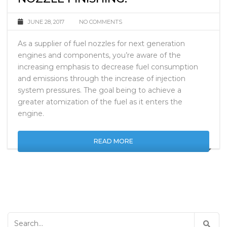
NOZZLE FINISHING.
JUNE 28, 2017
NO COMMENTS
As a supplier of fuel nozzles for next generation
engines and components, you’re aware of the
increasing emphasis to decrease fuel consumption
and emissions through the increase of injection
system pressures. The goal being to achieve a
greater atomization of the fuel as it enters the
engine.
READ MORE