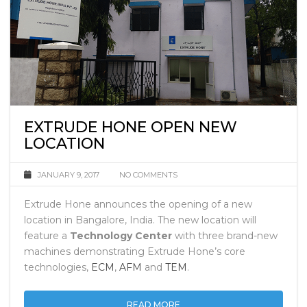
EXTRUDE HONE OPEN NEW
LOCATION
JANUARY 9, 2017
NO COMMENTS
Extrude Hone announces the opening of a new
location in Bangalore, India. The new location will
feature a
Technology Center
with three brand-new
machines demonstrating Extrude Hone’s core
technologies,
ECM
,
AFM
and
TEM
.