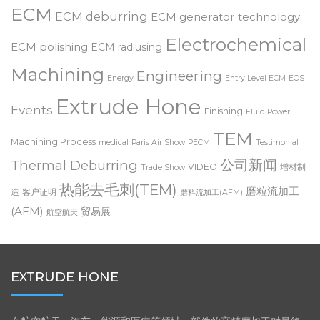
deburring
Customer Testimonial
Dynamic ECM
Deburring Expo
ECM
ECM deburring
ECM generator technology
Electrochemical
ECM polishing
ECM radiusing
Machining
Engineering
Energy
Entry Level ECM
EOS
Extrude Hone
Events
Finishing
Fluid Power
TEM
Machining Process
medical
Paris Air Show
PECM
Testimonial
公司新闻
Thermal Deburring
VIDEO
增材制
Trade Show
热能去毛刺(TEM)
磨粒流加工
造
客户证明
磨料流加工(AFM)
(AFM)
贸易展
航空航天
EXTRUDE HONE