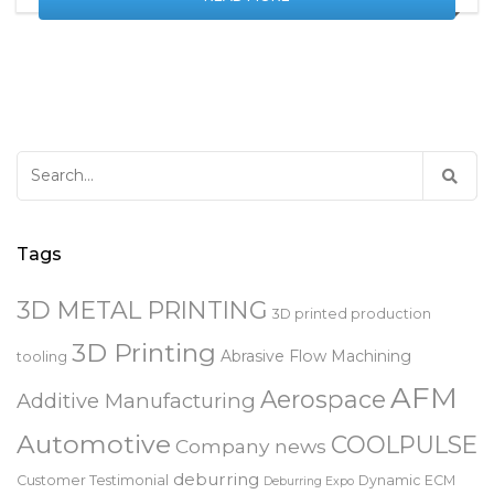
READ MORE
Search
for:
Tags
3D METAL PRINTING
3D printed production
3D Printing
Abrasive Flow Machining
tooling
AFM
Aerospace
Additive Manufacturing
Automotive
COOLPULSE
Company news