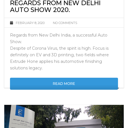
REGARDS FROM NEW DELHI
AUTO SHOW 2020.
FEBRUARY 8, 2020
NO COMMENTS
Regards from New Delhi India, a successful Auto
Show.
Despite of Corona Virus, the spirit is high. Focus is
definitely on EV and 3D printing, two fields where
Extrude Hone applies his automotive finishing
solutions legacy.
READ MORE