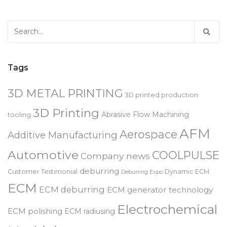
Search
for:
Tags
3D METAL PRINTING
3D printed production
3D Printing
Abrasive Flow Machining
tooling
AFM
Aerospace
Additive Manufacturing
Automotive
COOLPULSE
Company news
deburring
Customer Testimonial
Dynamic ECM
Deburring Expo
ECM
ECM deburring
ECM generator technology
Electrochemical
ECM polishing
ECM radiusing