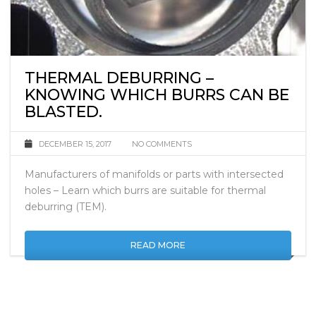
THERMAL DEBURRING –
KNOWING WHICH BURRS CAN BE
BLASTED.
DECEMBER 15, 2017
NO COMMENTS
Manufacturers of manifolds or parts with intersected
holes – Learn which burrs are suitable for thermal
deburring (TEM).
READ MORE