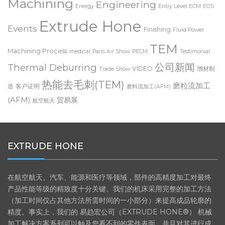
Machining
Engineering
Energy
Entry Level ECM
EOS
Extrude Hone
Events
Finishing
Fluid Power
TEM
Machining Process
medical
Paris Air Show
PECM
Testimonial
公司新闻
Thermal Deburring
VIDEO
增材制
Trade Show
热能去毛刺(TEM)
磨粒流加工
造
客户证明
磨料流加工(AFM)
(AFM)
贸易展
航空航天
EXTRUDE HONE
在航空航天、汽车、能源和医疗等领域，部件的高精度加工对最终
产品性能等级的精致度十分关键。我们的机床采用完整的加工方法
（加工时间仅占其他方法所需时间的一小部分）来提高成品轮廓的
精度。事实上，我们的 易趋宏公司（EXTRUDE HONE®） 机械