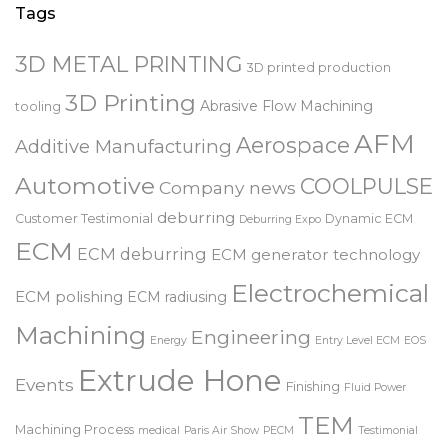
Tags
3D METAL PRINTING
3D printed production
3D Printing
Abrasive Flow Machining
tooling
AFM
Aerospace
Additive Manufacturing
Automotive
COOLPULSE
Company news
deburring
Customer Testimonial
Dynamic ECM
Deburring Expo
ECM
ECM deburring
ECM generator technology
Electrochemical
ECM polishing
ECM radiusing
Machining
Engineering
Energy
Entry Level ECM
EOS
Extrude Hone
Events
Finishing
Fluid Power