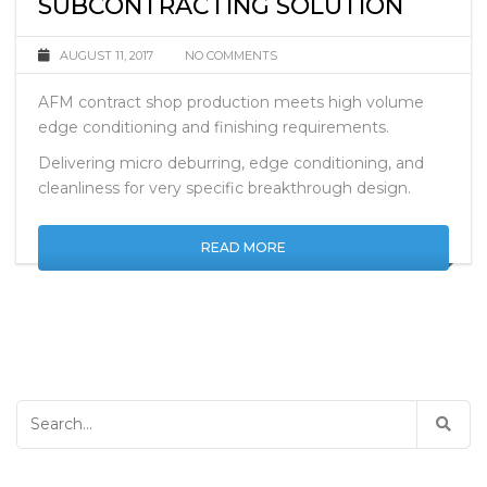
EXTRUDE HONE AFM
SUBCONTRACTING SOLUTION
AUGUST 11, 2017
NO COMMENTS
AFM contract shop production meets high volume
edge conditioning and finishing requirements.
Delivering micro deburring, edge conditioning, and
cleanliness for very specific breakthrough design.
READ MORE
Search
for: