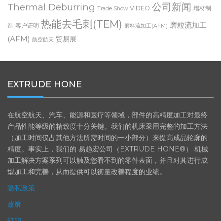
TEM
Machining Process
medical
Paris Air Show
PECM
Testimonial
公司新闻
Thermal Deburring
VIDEO
增材制
Trade Show
热能去毛刺(TEM)
磨粒流加工
造
客户证明
磨料流加工(AFM)
(AFM)
贸易展
航空航天
EXTRUDE HONE
在航空航天、汽车、能源和医疗等领域，部件的高精度加工对最终
产品性能等级的精致度十分关键。我们的机床采用完整的加工方法
（加工时间仅占其他方法所需时间的一小部分）来提高成品轮廓的
精度。事实上，我们的 易趋宏公司（EXTRUDE HONE®） 机械
加工解决方案系列可以触及您看不到的零件表面，并且对其进行成
型加工和完善，从而提供可以衡量改善程度的业绩。
隐私政策
政策