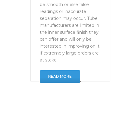
chromatography tubes must
be smooth or else false
readings or inaccurate
separation may occur. Tube
manufacturers are limited in
the inner surface finish they
can offer and will only be
interested in improving on it
if extremely large orders are
at stake.
READ MORE