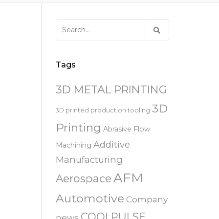
易趋宏 (EXTRUDE HONE)
器
EXTRUDE HONE 为 3D 打印金属部
离子块
火器去毛刺
RIVERSIDE – CALIFORNIA – 美国
件提供最佳解
压片机模具
枪管膛线
Search
易趋宏 (EXTRUDE HONE)
白皮书图书馆
for:
STERLING HEIGHTS – 美国
来自于EXTRUDE HONE公司的机床
易趋宏 (EXTRUDE HONE) HUNTLEY
Tags
– 美国
3D METAL PRINTING
易趋宏 (EXTRUDE HONE) MILTON
KEYNES – 英国
3D
3D printed production tooling
Printing
Abrasive Flow
易趋宏 (EXTRUDE HONE)
HOLZGUNZ- 德 国
Additive
Machining
Manufacturing
易趋宏 (EXTRUDE HONE) –
AFM
FRANCE – 法国
Aerospace
Automotive
Company
易趋宏 (EXTRUDE HONE) – ITALIA