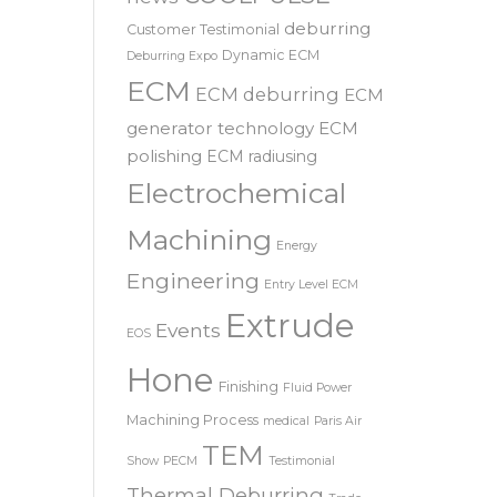
SRL – 意大利
COOLPULSE
news
deburring
Customer Testimonial
Dynamic ECM
Deburring Expo
ECM
ECM deburring
ECM
generator technology
ECM
polishing
ECM radiusing
Electrochemical
Machining
Energy
Engineering
Entry Level ECM
Extrude
Events
EOS
Hone
Finishing
Fluid Power
Machining Process
medical
Paris Air
TEM
Show
PECM
Testimonial