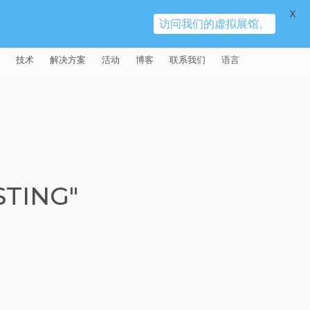
X
访问我们的虚拟展馆。
技术
解决方案
活动
博客
联系我们
语言
E®
车
AFM（磨粒流加工）
固定设备
易趋宏 (EXTRUDE HONE)（上海）
全球销售团队
英语
有限公司 – 中国
天航空
MICROFLOW
签约门店
全球代理商
法文
易趋宏 (EXTRUDE HONE) K.K.
MISATO – 日本
源
TEM（热能加工）
售后市场
德语
封闭式叶轮精加工
STING"
易趋宏 (EXTRUDE HONE) INDIA
疗器械精加工
ECM（电解加工）
磨料
意大利文
膝关节植入物
PVT LDT- 印度
具挤压
动态电解加工
阴极
日本
脊柱植入物
铝型材挤出
易趋宏 (EXTRUDE HONE) LLC –
IRWIN PA – 美国
体动力
去毛刺
工程设计
抛光
色谱管
塑料挤出模具
流体阀组件去毛刺