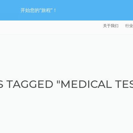
开始您的“旅程“！
关于我们
行业
EXTRUDE HON
汽
麦迪逊工业公司
航
证书
能
 TAGGED "MEDICAL TE
招贤纳士
医
模
流