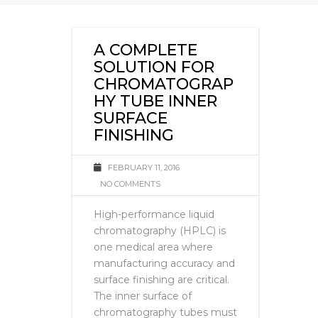
A COMPLETE
SOLUTION FOR
CHROMATOGRAP
HY TUBE INNER
SURFACE
FINISHING
FEBRUARY 11, 2016
NO COMMENTS
High-performance liquid
chromatography (HPLC) is
one medical area where
manufacturing accuracy and
surface finishing are critical.
The inner surface of