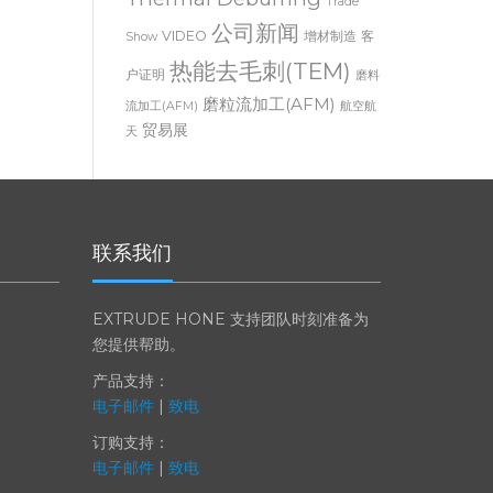
Thermal Deburring
Trade
公司新闻
VIDEO
增材制造
客
Show
热能去毛刺(TEM)
户证明
磨料
磨粒流加工(AFM)
流加工(AFM)
航空航
贸易展
天
联系我们
EXTRUDE HONE 支持团队时刻准备为
您提供帮助。
产品支持：
电子邮件
|
致电
订购支持：