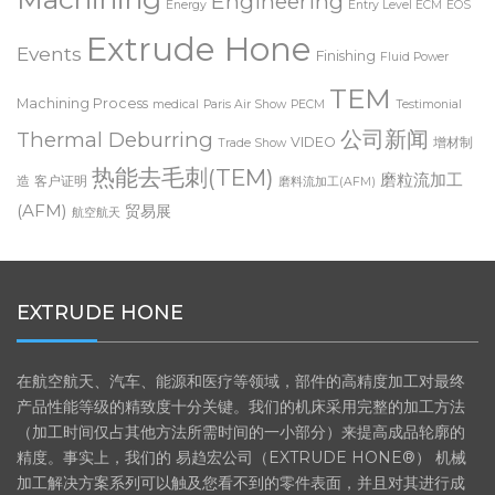
Machining
Engineering
Energy
Entry Level ECM
EOS
Extrude Hone
Events
Finishing
Fluid Power
TEM
Machining Process
medical
Paris Air Show
PECM
Testimonial
公司新闻
Thermal Deburring
VIDEO
增材制
Trade Show
热能去毛刺(TEM)
磨粒流加工
造
客户证明
磨料流加工(AFM)
(AFM)
贸易展
航空航天
EXTRUDE HONE
在航空航天、汽车、能源和医疗等领域，部件的高精度加工对最终
产品性能等级的精致度十分关键。我们的机床采用完整的加工方法
（加工时间仅占其他方法所需时间的一小部分）来提高成品轮廓的
精度。事实上，我们的 易趋宏公司（EXTRUDE HONE®） 机械