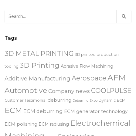
Search
for:
Tags
3D METAL PRINTING
3D printed production
3D Printing
Abrasive Flow Machining
tooling
AFM
Aerospace
Additive Manufacturing
Automotive
COOLPULSE
Company news
deburring
Customer Testimonial
Dynamic ECM
Deburring Expo
ECM
ECM deburring
ECM generator technology
Electrochemical
ECM polishing
ECM radiusing