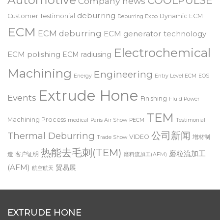
Automotive
COOLPULSE
Company news
deburring
Customer Testimonial
Dynamic ECM
Deburring Expo
ECM
ECM deburring
ECM generator technology
Electrochemical
ECM polishing
ECM radiusing
Machining
Engineering
Energy
Entry Level ECM
EOS
Extrude Hone
Events
Finishing
Fluid Power
TEM
Machining Process
medical
Paris Air Show
PECM
Testimonial
公司新闻
Thermal Deburring
VIDEO
增材制
Trade Show
热能去毛刺(TEM)
磨粒流加工
造
客户证明
磨料流加工(AFM)
(AFM)
贸易展
航空航天