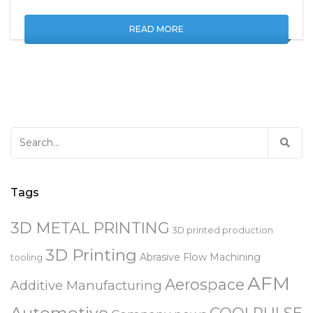
READ MORE
Search
for:
Tags
3D METAL PRINTING
3D printed production
3D Printing
Abrasive Flow Machining
tooling
AFM
Aerospace
Additive Manufacturing