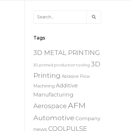
易趋宏 (EXTRUDE HONE)
器
EXTRUDE HONE 为 3D 打印金属部
离子块
火器去毛刺
RIVERSIDE – CALIFORNIA – 美国
件提供最佳解
压片机模具
枪管膛线
Search
易趋宏 (EXTRUDE HONE)
白皮书图书馆
for:
STERLING HEIGHTS – 美国
来自于EXTRUDE HONE公司的机床
易趋宏 (EXTRUDE HONE) HUNTLEY
Tags
– 美国
3D METAL PRINTING
易趋宏 (EXTRUDE HONE) MILTON
KEYNES – 英国
3D
3D printed production tooling
Printing
Abrasive Flow
易趋宏 (EXTRUDE HONE)
HOLZGUNZ- 德 国
Additive
Machining
Manufacturing
易趋宏 (EXTRUDE HONE) –
AFM
FRANCE – 法国
Aerospace
Automotive
Company
易趋宏 (EXTRUDE HONE) – ITALIA