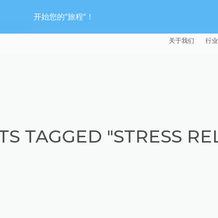
开始您的“旅程“！
关于我们
行业
EXTRUDE HON
汽
麦迪逊工业公司
航
证书
能
TS TAGGED "STRESS REL
招贤纳士
医
模
流