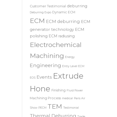
SRL – 意大利
COOLPULSE
news
deburring
Customer Testimonial
Dynamic ECM
Deburring Expo
ECM
ECM deburring
ECM
generator technology
ECM
polishing
ECM radiusing
Electrochemical
Machining
Energy
Engineering
Entry Level ECM
Extrude
Events
EOS
Hone
Finishing
Fluid Power
Machining Process
medical
Paris Air
TEM
Show
PECM
Testimonial