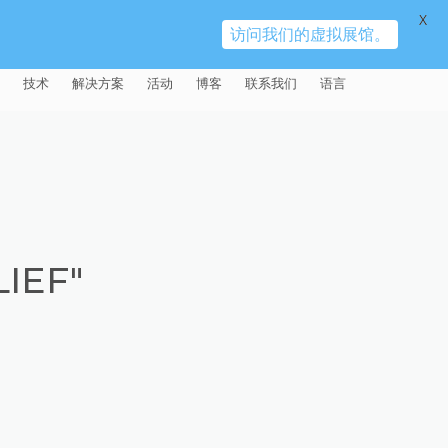
X
访问我们的虚拟展馆。
技术
解决方案
活动
博客
联系我们
语言
E®
车
AFM（磨粒流加工）
固定设备
易趋宏 (EXTRUDE HONE)（上海）
全球销售团队
英语
有限公司 – 中国
天航空
MICROFLOW
签约门店
全球代理商
法文
易趋宏 (EXTRUDE HONE) K.K.
MISATO – 日本
源
TEM（热能加工）
售后市场
德语
封闭式叶轮精加工
IEF"
易趋宏 (EXTRUDE HONE) INDIA
疗器械精加工
ECM（电解加工）
磨料
意大利文
膝关节植入物
PVT LDT- 印度
具挤压
动态电解加工
阴极
日本
脊柱植入物
铝型材挤出
易趋宏 (EXTRUDE HONE) LLC –
IRWIN PA – 美国
体动力
去毛刺
工程设计
抛光
色谱管
塑料挤出模具
流体阀组件去毛刺