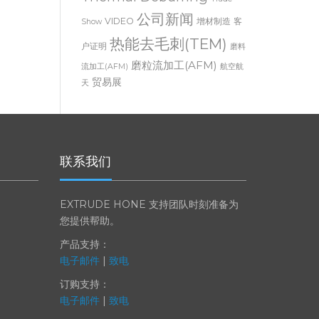
Thermal Deburring
Trade
公司新闻
VIDEO
增材制造
客
Show
热能去毛刺(TEM)
户证明
磨料
磨粒流加工(AFM)
流加工(AFM)
航空航
贸易展
天
联系我们
EXTRUDE HONE 支持团队时刻准备为
您提供帮助。
产品支持：
电子邮件
|
致电
订购支持：