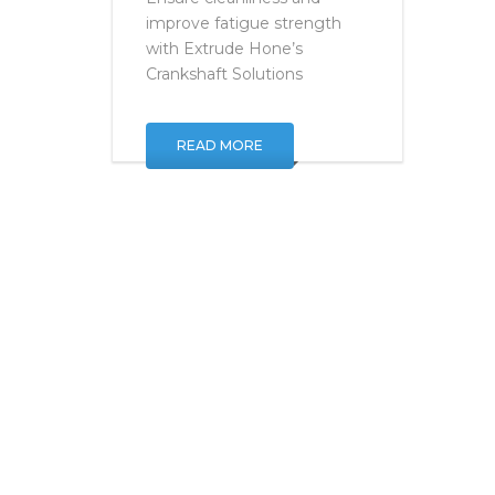
Ensure cleanliness and
improve fatigue strength
with Extrude Hone’s
Crankshaft Solutions
READ MORE