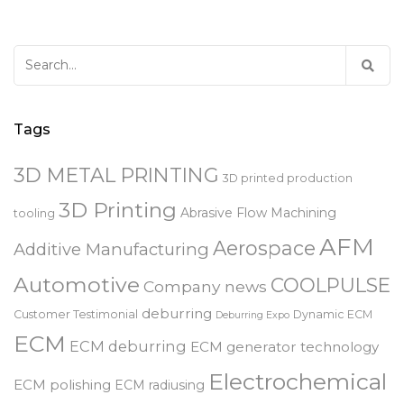
Search
for:
Tags
3D METAL PRINTING
3D printed production
3D Printing
Abrasive Flow Machining
tooling
AFM
Aerospace
Additive Manufacturing
Automotive
COOLPULSE
Company news
deburring
Customer Testimonial
Dynamic ECM
Deburring Expo
ECM
ECM deburring
ECM generator technology
Electrochemical