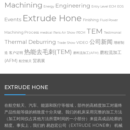
ECM polishing
ECM radiusing
Machining
Engineering
Energy
Entry Level ECM
EOS
Extrude Hone
Events
Finishing
Fluid Power
TEM
Machining Process
medical
Paris Air Show
PECM
Testimonial
公司新闻
Thermal Deburring
VIDEO
增材制
Trade Show
热能去毛刺(TEM)
磨粒流加工
造
客户证明
磨料流加工(AFM)
(AFM)
贸易展
航空航天
EXTRUDE HONE
在航空航天、汽车、能源和医疗等领域，部件的高精度加工对最终
产品性能等级的精致度十分关键。我们的机床采用完整的加工方法
（加工时间仅占其他方法所需时间的一小部分）来提高成品轮廓的