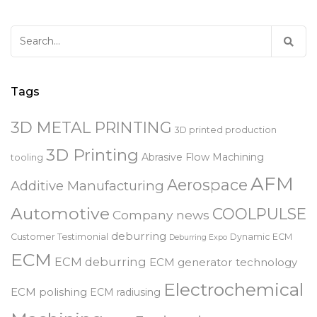
Search
for:
Tags
3D METAL PRINTING
3D printed production
3D Printing
Abrasive Flow Machining
tooling
AFM
Aerospace
Additive Manufacturing
Automotive
COOLPULSE
Company news
deburring
Customer Testimonial
Dynamic ECM
Deburring Expo
ECM
ECM deburring
ECM generator technology
Electrochemical
ECM polishing
ECM radiusing