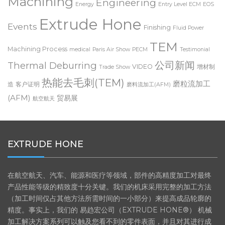
Machining
Engineering
Energy
Entry Level ECM
EOS
Extrude Hone
Events
Finishing
Fluid Power
TEM
Machining Process
medical
Paris Air Show
PECM
Testimonial
公司新闻
Thermal Deburring
VIDEO
增材制
Trade Show
热能去毛刺(TEM)
磨粒流加工
造
客户证明
磨料流加工(AFM)
(AFM)
贸易展
航空航天
EXTRUDE HONE
在航空航天、汽车、能源和医疗等领域，部件的高精度加工对最终
产品性能等级的精致度十分关键。我们的机床采用完整的加工方法
（加工时间仅占其他方法所需时间的一小部分）来提高成品轮廓的
精度。事实上，我们的 易趋宏公司（EXTRUDE HONE®） 机械