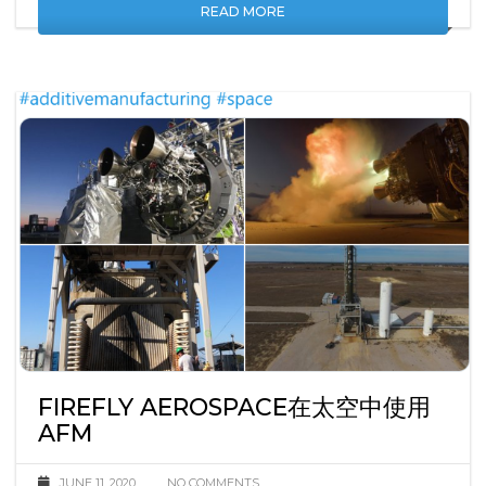
READ MORE
FIREFLY AEROSPACE在太空中使用
AFM