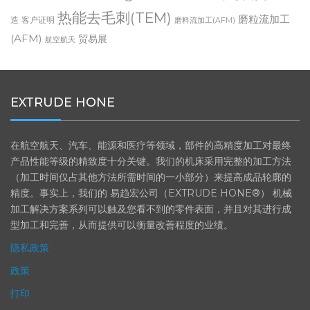
公司新闻
Thermal Deburring
VIDEO
增材制
Trade Show
热能去毛刺(TEM)
磨粒流加工
造
客户证明
磨料流加工(AFM)
(AFM)
贸易展
航空航天
EXTRUDE HONE
在航空航天、汽车、能源和医疗等领域，部件的高精度加工对最终
产品性能等级的精致度十分关键。我们的机床采用完整的加工方法
（加工时间仅占其他方法所需时间的一小部分）来提高成品轮廓的
精度。事实上，我们的 易趋宏公司（EXTRUDE HONE®） 机械
加工解决方案系列可以触及您看不到的零件表面，并且对其进行成
型加工和完善，从而提供可以衡量改善程度的业绩。
隐私政策
政策
打印