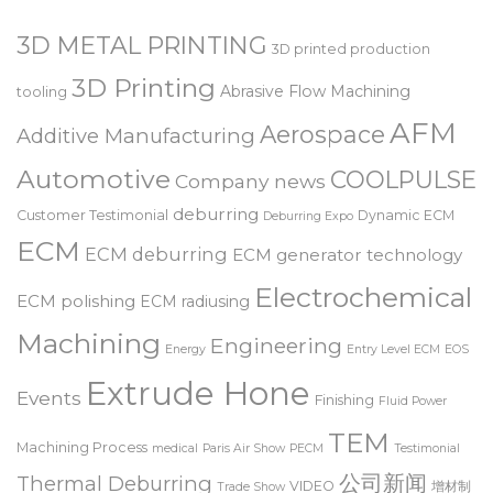
Tags
3D METAL PRINTING
3D printed production
3D Printing
Abrasive Flow Machining
tooling
AFM
Aerospace
Additive Manufacturing
Automotive
COOLPULSE
Company news
deburring
Customer Testimonial
Dynamic ECM
Deburring Expo
ECM
ECM deburring
ECM generator technology
Electrochemical
ECM polishing
ECM radiusing
Machining
Engineering
Energy
Entry Level ECM
EOS
Extrude Hone
Events
Finishing
Fluid Power
TEM
Machining Process
medical
Paris Air Show
PECM
Testimonial