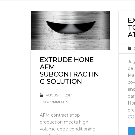
E
T
A
EXTRUDE HONE
Jul
AFM
be 
SUBCONTRACTIN
Man
G SOLUTION
cov
and
AUGUST 11, 2017
par
NO COMMENTS
Hon
pro
AFM contract shop
CO
production meets high