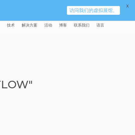
X
访问我们的虚拟展馆。
技术
解决方案
活动
博客
联系我们
语言
E®
车
AFM（磨粒流加工）
固定设备
易趋宏 (EXTRUDE HONE)（上海）
全球销售团队
英语
有限公司 – 中国
天航空
MICROFLOW
签约门店
全球代理商
法文
易趋宏 (EXTRUDE HONE) K.K.
MISATO – 日本
源
TEM（热能加工）
售后市场
德语
封闭式叶轮精加工
FLOW"
易趋宏 (EXTRUDE HONE) INDIA
疗器械精加工
ECM（电解加工）
磨料
意大利文
膝关节植入物
PVT LDT- 印度
具挤压
动态电解加工
阴极
日本
脊柱植入物
铝型材挤出
易趋宏 (EXTRUDE HONE) LLC –
IRWIN PA – 美国
体动力
去毛刺
工程设计
抛光
色谱管
塑料挤出模具
流体阀组件去毛刺