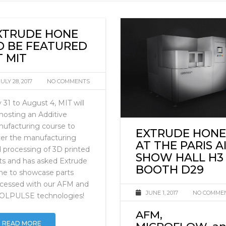
火
XTRUDE HONE
O BE FEATURED
T MIT
JULY 28, 2017
NO COMMENTS
y 31 to August 4, MIT will
hosting an Additive
ufacturing course to
EXTRUDE HONE
er the manufacturing
AT THE PARIS A
 processing of 3D printed
SHOW HALL H3
ts and has asked Extrude
BOOTH D29
e to showcase parts
cessed with our AFM and
JUNE 1, 2017
NO COMME
OLPULSE technologies!