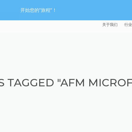
开始您的“旅程“！
关于我们
行业
EXTRUDE HON
汽
麦迪逊工业公司
航
证书
能
S TAGGED "AFM MICRO
招贤纳士
医
模
流