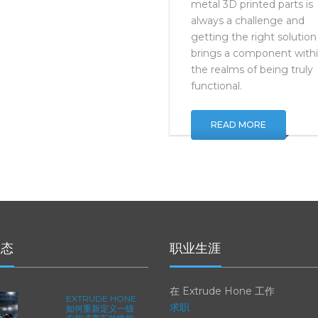
Surface improvement for
metal 3D printed parts is
always a challenge and
getting the right solution
brings a component with
the realms of being truly
functional.
READ MORE
动态
职业生涯
在 Extrude Hone 工作