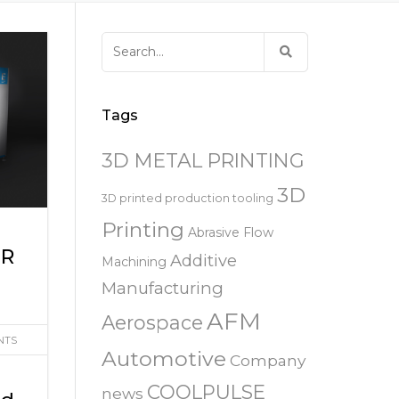
易趋宏 (EXTRUDE HONE)
器
EXTRUDE HONE 为 3D 打印金属部
离子块
火器去毛刺
RIVERSIDE – CALIFORNIA – 美国
件提供最佳解
压片机模具
枪管膛线
Search
易趋宏 (EXTRUDE HONE)
白皮书图书馆
for:
STERLING HEIGHTS – 美国
来自于EXTRUDE HONE公司的机床
易趋宏 (EXTRUDE HONE) HUNTLEY
Tags
– 美国
3D METAL PRINTING
易趋宏 (EXTRUDE HONE) MILTON
KEYNES – 英国
3D
3D printed production tooling
Printing
Abrasive Flow
易趋宏 (EXTRUDE HONE)
IR
HOLZGUNZ- 德 国
Additive
Machining
Manufacturing
易趋宏 (EXTRUDE HONE) –
AFM
FRANCE – 法国
Aerospace
NTS
Automotive
Company
易趋宏 (EXTRUDE HONE) – ITALIA