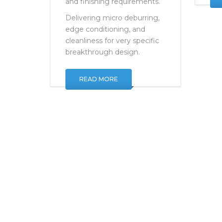
volume edge conditioning
and finishing requirements.
Delivering micro deburring,
edge conditioning, and
cleanliness for very specific
breakthrough design.
READ MORE