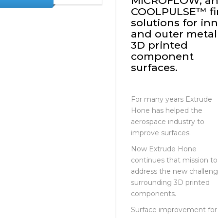
AFM,
READ MORE
MICROFLOW, a
COOLPULSE™ fi
solutions for in
and outer metal
3D printed
component
surfaces.
For many years Extrude
Hone has helped the
aerospace industry to
improve surfaces.
Now Extrude Hone
continues that mission to
address the new challen
surrounding 3D printed
components.