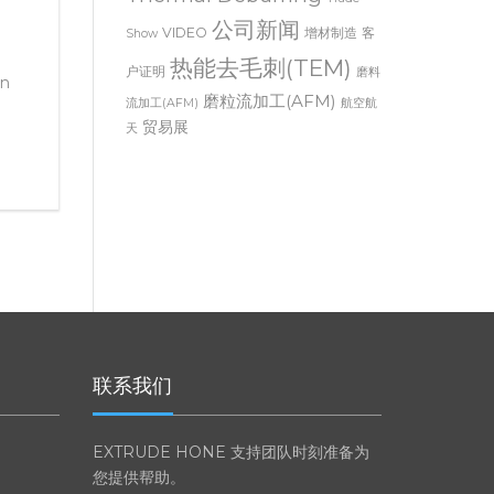
Thermal Deburring
Trade
公司新闻
VIDEO
增材制造
客
Show
热能去毛刺(TEM)
户证明
磨料
in
磨粒流加工(AFM)
流加工(AFM)
航空航
贸易展
天
联系我们
EXTRUDE HONE 支持团队时刻准备为