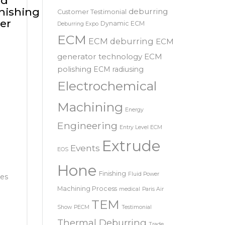
SRL – 意大利
COOLPULSE
news
nd
nishing
deburring
Customer Testimonial
ner
Dynamic ECM
Deburring Expo
ECM
ECM deburring
ECM
generator technology
ECM
polishing
ECM radiusing
Electrochemical
Machining
Energy
Engineering
Entry Level ECM
Extrude
Events
EOS
Hone
Finishing
Fluid Power
ges
Machining Process
medical
Paris Air
TEM
Show
PECM
Testimonial