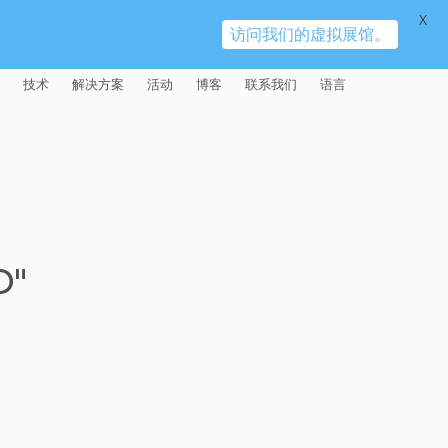
X
访问我们的虚拟展馆。
技术
解决方案
活动
博客
联系我们
语言
E®
车
AFM（磨粒流加工）
固定设备
易趋宏 (EXTRUDE HONE)（上海）
全球销售团队
英语
有限公司 – 中国
天航空
MICROFLOW
签约门店
全球代理商
法文
易趋宏 (EXTRUDE HONE) K.K.
MISATO – 日本
源
TEM（热能加工）
售后市场
德语
封闭式叶轮精加工
D"
易趋宏 (EXTRUDE HONE) INDIA
疗器械精加工
ECM（电解加工）
磨料
意大利文
膝关节植入物
PVT LDT- 印度
具挤压
动态电解加工
阴极
日本
脊柱植入物
铝型材挤出
易趋宏 (EXTRUDE HONE) LLC –
IRWIN PA – 美国
体动力
去毛刺
工程设计
抛光
色谱管
塑料挤出模具
流体阀组件去毛刺