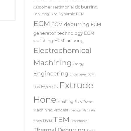
SRL – 意大利
COOLPULSE
news
deburring
Customer Testimonial
Dynamic ECM
Deburring Expo
ECM
ECM deburring
ECM
generator technology
ECM
polishing
ECM radiusing
Electrochemical
Machining
Energy
Engineering
Entry Level ECM
Extrude
Events
EOS
Hone
Finishing
Fluid Power
Machining Process
medical
Paris Air
TEM
Show
PECM
Testimonial