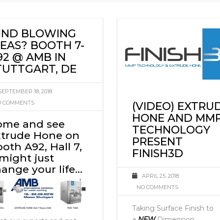
火
IND BLOWING
DEAS? BOOTH 7-
92 @ AMB IN
TUTTGART, DE
SEPTEMBER 18, 2018
 COMMENTS
(VIDEO) EXTRU
HONE AND MM
ome and see
TECHNOLOGY
xtrude Hone on
PRESENT
oth A92, Hall 7,
FINISH3D
 might just
ange your life…
APRIL 25, 2018
NO COMMENTS