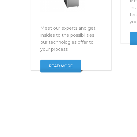
Mee
ins
tec
you
Meet our experts and get
insides to the possibilities
our technologies offer to
your process.
READ MORE