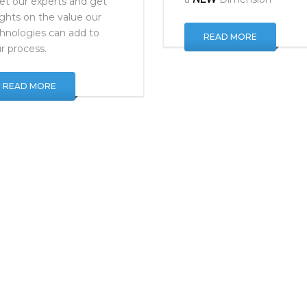
Taking Surface Finish to
a
NEW
Dimension
t our experts and get
ights on the value our
hnologies can add to
READ MORE
r process.
READ MORE