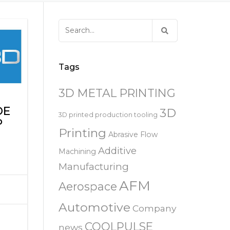
易趋宏 (EXTRUDE HONE)
器
EXTRUDE HONE 为 3D 打印金属部
离子块
火器去毛刺
RIVERSIDE – CALIFORNIA – 美国
件提供最佳解
压片机模具
枪管膛线
Search
易趋宏 (EXTRUDE HONE)
白皮书图书馆
for:
STERLING HEIGHTS – 美国
来自于EXTRUDE HONE公司的机床
易趋宏 (EXTRUDE HONE) HUNTLEY
Tags
– 美国
3D METAL PRINTING
易趋宏 (EXTRUDE HONE) MILTON
DE
KEYNES – 英国
3D
3D printed production tooling
P
Printing
Abrasive Flow
易趋宏 (EXTRUDE HONE)
HOLZGUNZ- 德 国
Additive
Machining
Manufacturing
易趋宏 (EXTRUDE HONE) –
AFM
FRANCE – 法国
Aerospace
Automotive
Company
易趋宏 (EXTRUDE HONE) – ITALIA