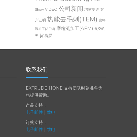
Thermal Deburring
Trade
公司新闻
VIDEO
增材制造
客
Show
热能去毛刺(TEM)
户证明
磨料
磨粒流加工(AFM)
流加工(AFM)
航空航
贸易展
天
联系我们
EXTRUDE HONE 支持团队时刻准备为
您提供帮助。
产品支持：
电子邮件
|
致电
订购支持：