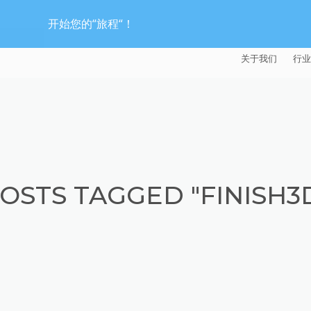
开始您的“旅程“！
关于我们
行业
EXTRUDE HON
汽
麦迪逊工业公司
航
证书
能
OSTS TAGGED "FINISH3
招贤纳士
医
模
流