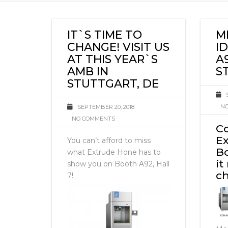
IT`S TIME TO
M
CHANGE! VISIT US
I
AT THIS YEAR`S
A
AMB IN
S
STUTTGART, DE
NO
SEPTEMBER 20, 2018
NO COMMENTS
C
E
You can’t afford to miss
Bo
what Extrude Hone has to
it
show you on Booth A92, Hall
ch
7!