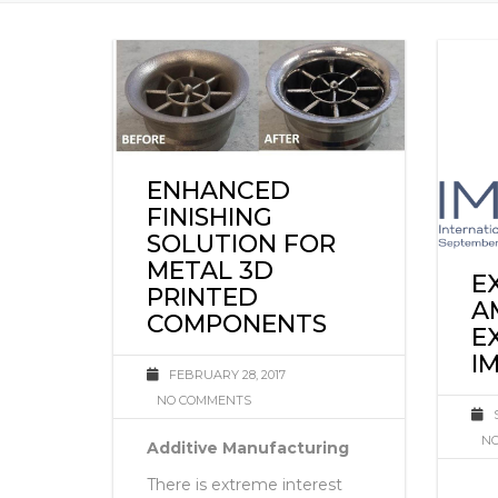
ENHANCED
FINISHING
SOLUTION FOR
METAL 3D
E
PRINTED
A
COMPONENTS
E
I
FEBRUARY 28, 2017
NO COMMENTS
NO
Additive Manufacturing