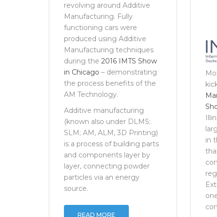
There is extreme interest
revolving around Additive
Manufacturing. Fully
functioning cars were
produced using Additive
Manufacturing techniques
during the
2016 IMTS Show
in Chicago
– demonstrating
Mo
the process benefits of the
kic
AM Technology.
Man
Sh
Additive manufacturing
Ill
(known also under DLMS;
lar
SLM; AM, ALM, 3D Printing)
in 
is a process of building parts
tha
and components layer by
com
layer, connecting powder
reg
particles via an energy
Ext
source.
one