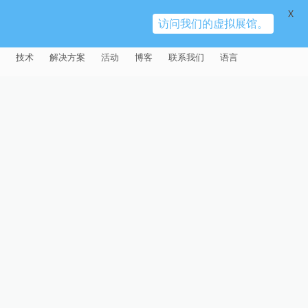
X
访问我们的虚拟展馆。
技术
解决方案
活动
博客
联系我们
语言
E®
车
AFM（磨粒流加工）
固定设备
易趋宏 (EXTRUDE HONE)（上海）
全球销售团队
英语
有限公司 – 中国
天航空
MICROFLOW
签约门店
全球代理商
法文
易趋宏 (EXTRUDE HONE) K.K.
MISATO – 日本
源
TEM（热能加工）
售后市场
德语
封闭式叶轮精加工
易趋宏 (EXTRUDE HONE) INDIA
疗器械精加工
ECM（电解加工）
磨料
意大利文
膝关节植入物
PVT LDT- 印度
具挤压
动态电解加工
阴极
日本
脊柱植入物
铝型材挤出
易趋宏 (EXTRUDE HONE) LLC –
IRWIN PA – 美国
体动力
去毛刺
工程设计
抛光
色谱管
塑料挤出模具
流体阀组件去毛刺