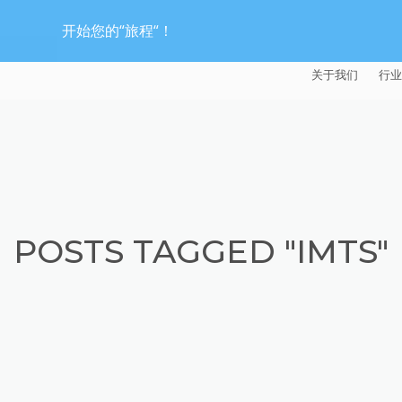
开始您的“旅程“！
关于我们
行业
EXTRUDE HON
汽
麦迪逊工业公司
航
证书
能
POSTS TAGGED "IMTS"
招贤纳士
医
模
流