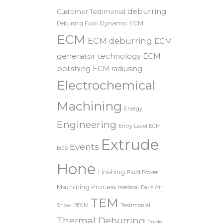
SRL – 意大利
COOLPULSE
news
deburring
Customer Testimonial
Dynamic ECM
Deburring Expo
ECM
ECM deburring
ECM
generator technology
ECM
polishing
ECM radiusing
Electrochemical
Machining
Energy
Engineering
Entry Level ECM
Extrude
Events
EOS
Hone
Finishing
Fluid Power
Machining Process
medical
Paris Air
TEM
Show
PECM
Testimonial