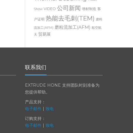
Thermal Deburring
Trade
公司新闻
VIDEO
增材制造
客
Show
热能去毛刺(TEM)
户证明
磨料
磨粒流加工(AFM)
流加工(AFM)
航空航
贸易展
天
联系我们
EXTRUDE HONE 支持团队时刻准备为
您提供帮助。
产品支持：
电子邮件
|
致电
订购支持：