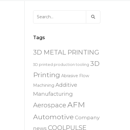
易趋宏 (EXTRUDE HONE)
器
EXTRUDE HONE 为 3D 打印金属部
离子块
火器去毛刺
RIVERSIDE – CALIFORNIA – 美国
件提供最佳解
压片机模具
枪管膛线
Search
易趋宏 (EXTRUDE HONE)
白皮书图书馆
for:
STERLING HEIGHTS – 美国
来自于EXTRUDE HONE公司的机床
易趋宏 (EXTRUDE HONE) HUNTLEY
Tags
– 美国
3D METAL PRINTING
易趋宏 (EXTRUDE HONE) MILTON
KEYNES – 英国
3D
3D printed production tooling
Printing
Abrasive Flow
易趋宏 (EXTRUDE HONE)
HOLZGUNZ- 德 国
Additive
Machining
Manufacturing
易趋宏 (EXTRUDE HONE) –
AFM
FRANCE – 法国
Aerospace
Automotive
Company
易趋宏 (EXTRUDE HONE) – ITALIA