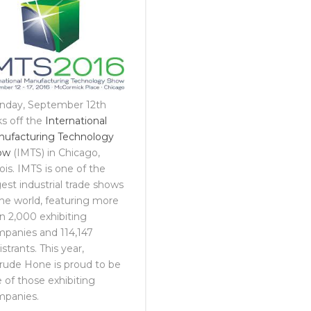
nday, September 12th
ks off the
International
ufacturing Technology
ow
(IMTS) in Chicago,
inois. IMTS is one of the
gest industrial trade shows
the world, featuring more
n 2,000 exhibiting
panies and 114,147
istrants. This year,
rude Hone is proud to be
 of those exhibiting